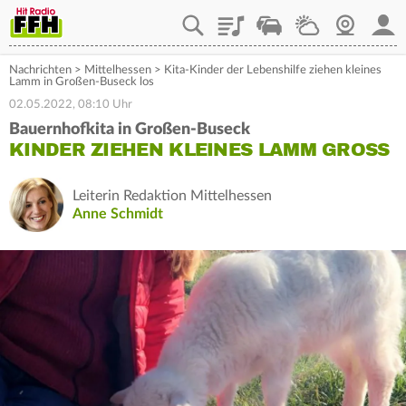
Playlist
Staupilot
Wetter
Webcam
Mein
Nachrichten
>
Mittelhessen
>
Kita-Kinder der Lebenshilfe ziehen kleines
Lamm in Großen-Buseck los
02.05.2022, 08:10 Uhr
Bauernhofkita in Großen-Buseck
KINDER ZIEHEN KLEINES LAMM GROSS
Leiterin Redaktion Mittelhessen
Anne Schmidt