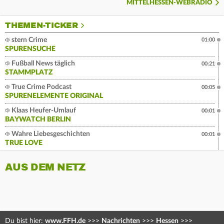
MITTELHESSEN-WEBRADIO
THEMEN-TICKER
stern Crime
01:00
SPURENSUCHE
Fußball News täglich
00:21
STAMMPLATZ
True Crime Podcast
00:05
SPURENELEMENTE ORIGINAL
Klaas Heufer-Umlauf
00:01
BAYWATCH BERLIN
Wahre Liebesgeschichten
00:01
TRUE LOVE
AUS DEM NETZ
Du bist hier:
www.FFH.de
>>>
Nachrichten
>>>
Hessen
>>>