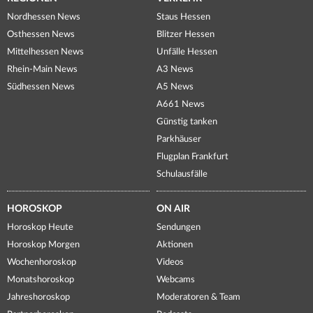
Nordhessen News
Staus Hessen
Osthessen News
Blitzer Hessen
Mittelhessen News
Unfälle Hessen
Rhein-Main News
A3 News
Südhessen News
A5 News
A661 News
Günstig tanken
Parkhäuser
Flugplan Frankfurt
Schulausfälle
HOROSKOP
ON AIR
Horoskop Heute
Sendungen
Horoskop Morgen
Aktionen
Wochenhoroskop
Videos
Monatshoroskop
Webcams
Jahreshoroskop
Moderatoren & Team