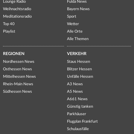
Lounge Radio
Fulda News
Weihnachtsradio
Bayern News
Meditationsradio
Sport
Top 40
Wetter
Playlist
Alle Orte
Alle Themen
REGIONEN
VERKEHR
Nordhessen News
Staus Hessen
Osthessen News
Blitzer Hessen
Mittelhessen News
Unfälle Hessen
Rhein-Main News
A3 News
Südhessen News
A5 News
A661 News
Günstig tanken
Parkhäuser
Flugplan Frankfurt
Schulausfälle