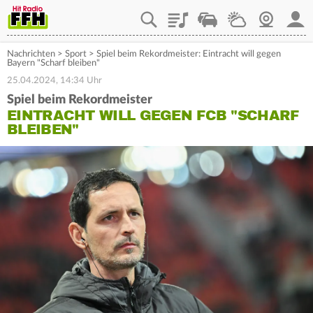
Playlist
Staupilot
Wetter
Webcam
Mein
Nachrichten
>
Sport
>
Spiel beim Rekordmeister: Eintracht will gegen
Bayern "Scharf bleiben"
25.04.2024, 14:34 Uhr
Spiel beim Rekordmeister
EINTRACHT WILL GEGEN FCB "SCHARF
BLEIBEN"