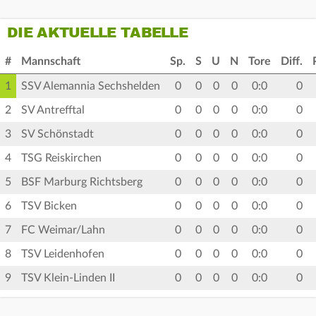
DIE AKTUELLE TABELLE
#
Mannschaft
Sp.
S
U
N
Tore
Diff.
1
SSV Alemannia Sechshelden
0
0
0
0
0:0
0
2
SV Antrefftal
0
0
0
0
0:0
0
3
SV Schönstadt
0
0
0
0
0:0
0
4
TSG Reiskirchen
0
0
0
0
0:0
0
5
BSF Marburg Richtsberg
0
0
0
0
0:0
0
6
TSV Bicken
0
0
0
0
0:0
0
7
FC Weimar/Lahn
0
0
0
0
0:0
0
8
TSV Leidenhofen
0
0
0
0
0:0
0
9
TSV Klein-Linden II
0
0
0
0
0:0
0