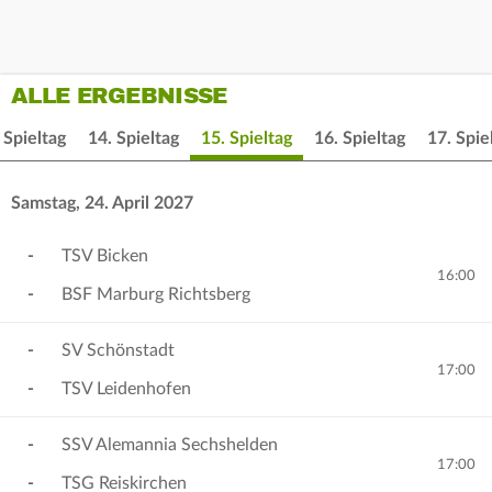
ALLE ERGEBNISSE
 Spieltag
14. Spieltag
15. Spieltag
16. Spieltag
17. Spie
Samstag, 24. April 2027
-
TSV Bicken
16:00
-
BSF Marburg Richtsberg
-
SV Schönstadt
17:00
-
TSV Leidenhofen
-
SSV Alemannia Sechshelden
17:00
-
TSG Reiskirchen