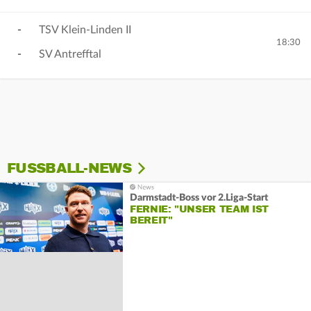
-
TSV Klein-Linden II
18:30
-
SV Antrefftal
FUSSBALL-NEWS
Darmstadt-Boss vor 2.Liga-Start
FERNIE: "UNSER TEAM IST
BEREIT"