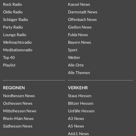
Rock Radio
Kassel News
Oldie Radio
Darmstadt News
Schlager Radio
Offenbach News
Party Radio
Gießen News
Lounge Radio
Fulda News
Weihnachtsradio
Bayern News
Meditationsradio
Sport
Top 40
Wetter
Playlist
Alle Orte
Alle Themen
REGIONEN
VERKEHR
Nordhessen News
Staus Hessen
Osthessen News
Blitzer Hessen
Mittelhessen News
Unfälle Hessen
Rhein-Main News
A3 News
Südhessen News
A5 News
A661 News