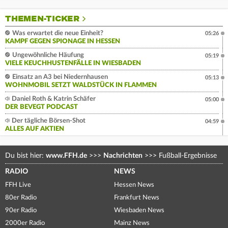
THEMEN-TICKER
Was erwartet die neue Einheit?
05:26
KAMPF GEGEN SPIONAGE IN HESSEN
Ungewöhnliche Häufung
05:19
VIELE KEUCHHUSTENFÄLLE IN WIESBADEN
Einsatz an A3 bei Niedernhausen
05:13
WOHNMOBIL SETZT WALDSTÜCK IN FLAMMEN
Daniel Roth & Katrin Schäfer
05:00
DER BEVEGT PODCAST
Der tägliche Börsen-Shot
04:59
ALLES AUF AKTIEN
Du bist hier:
www.FFH.de
>>>
Nachrichten
>>>
Fußball-Ergebnisse
RADIO
NEWS
FFH Live
Hessen News
80er Radio
Frankfurt News
90er Radio
Wiesbaden News
2000er Radio
Mainz News