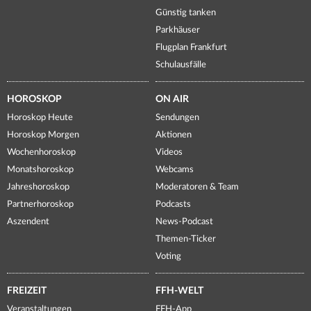
Günstig tanken
Parkhäuser
Flugplan Frankfurt
Schulausfälle
HOROSKOP
ON AIR
Horoskop Heute
Sendungen
Horoskop Morgen
Aktionen
Wochenhoroskop
Videos
Monatshoroskop
Webcams
Jahreshoroskop
Moderatoren & Team
Partnerhoroskop
Podcasts
Aszendent
News-Podcast
Themen-Ticker
Voting
FREIZEIT
FFH-WELT
Veranstaltungen
FFH-App