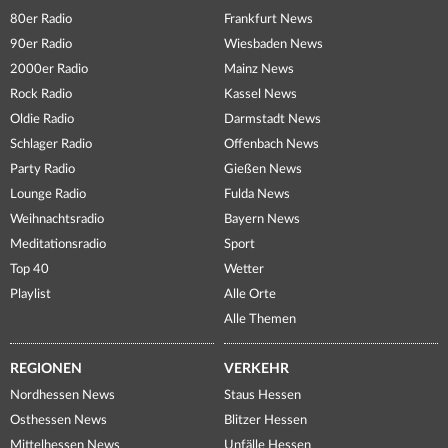
80er Radio
Frankfurt News
90er Radio
Wiesbaden News
2000er Radio
Mainz News
Rock Radio
Kassel News
Oldie Radio
Darmstadt News
Schlager Radio
Offenbach News
Party Radio
Gießen News
Lounge Radio
Fulda News
Weihnachtsradio
Bayern News
Meditationsradio
Sport
Top 40
Wetter
Playlist
Alle Orte
Alle Themen
REGIONEN
VERKEHR
Nordhessen News
Staus Hessen
Osthessen News
Blitzer Hessen
Mittelhessen News
Unfälle Hessen