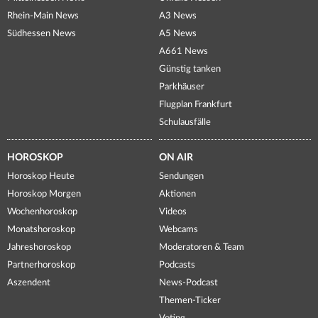
Rhein-Main News
A3 News
Südhessen News
A5 News
A661 News
Günstig tanken
Parkhäuser
Flugplan Frankfurt
Schulausfälle
HOROSKOP
ON AIR
Horoskop Heute
Sendungen
Horoskop Morgen
Aktionen
Wochenhoroskop
Videos
Monatshoroskop
Webcams
Jahreshoroskop
Moderatoren & Team
Partnerhoroskop
Podcasts
Aszendent
News-Podcast
Themen-Ticker