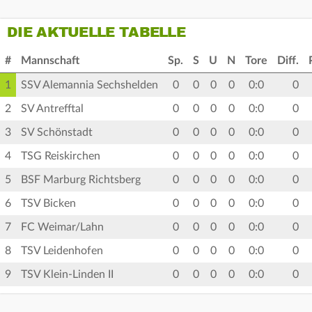
DIE AKTUELLE TABELLE
#
Mannschaft
Sp.
S
U
N
Tore
Diff.
1
SSV Alemannia Sechshelden
0
0
0
0
0:0
0
2
SV Antrefftal
0
0
0
0
0:0
0
3
SV Schönstadt
0
0
0
0
0:0
0
4
TSG Reiskirchen
0
0
0
0
0:0
0
5
BSF Marburg Richtsberg
0
0
0
0
0:0
0
6
TSV Bicken
0
0
0
0
0:0
0
7
FC Weimar/Lahn
0
0
0
0
0:0
0
8
TSV Leidenhofen
0
0
0
0
0:0
0
9
TSV Klein-Linden II
0
0
0
0
0:0
0