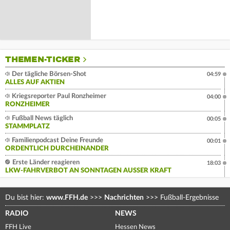
THEMEN-TICKER
Der tägliche Börsen-Shot
04:59
ALLES AUF AKTIEN
Kriegsreporter Paul Ronzheimer
04:00
RONZHEIMER
Fußball News täglich
00:05
STAMMPLATZ
Familienpodcast Deine Freunde
00:01
ORDENTLICH DURCHEINANDER
Erste Länder reagieren
18:03
LKW-FAHRVERBOT AN SONNTAGEN AUSSER KRAFT
Du bist hier:
www.FFH.de
>>>
Nachrichten
>>>
Fußball-Ergebnisse
RADIO
NEWS
FFH Live
Hessen News