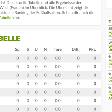
a? Die aktuelle Tabelle und alle Ergebnisse der
st (Frauen) im Überblick. Die Übersicht zeigt dir
aktuelle Ranking der Fußballsaison. Schau dir auch die
Tabellen
an.
T
SE
M
BELLE
S
We
W
Sp.
S
U
N
Tore
Diff.
Pkt.
U
0
0
0
0
0:0
0
0
M
B
0
0
0
0
0:0
0
0
Z
0
0
0
0
0:0
0
0
K
V
0
0
0
0
0:0
0
0
0
0
0
0
0:0
0
0
S
I
A
0
0
0
0
0:0
0
0
0
0
0
0
0:0
0
0