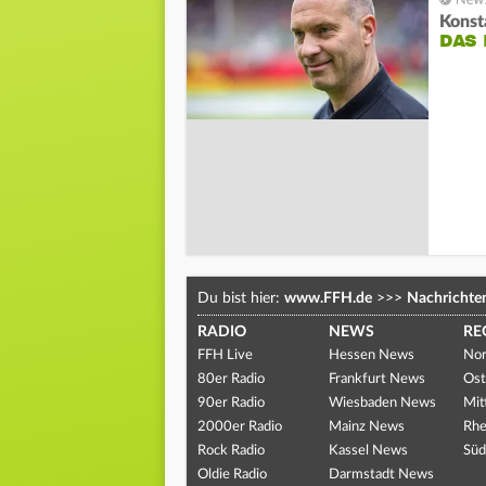
Kons
DAS 
Du bist hier:
www.FFH.de
>>>
Nachrichte
RADIO
NEWS
RE
FFH Live
Hessen News
Nor
80er Radio
Frankfurt News
Ost
90er Radio
Wiesbaden News
Mit
2000er Radio
Mainz News
Rhe
Rock Radio
Kassel News
Süd
Oldie Radio
Darmstadt News