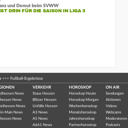
tanz und Demut beim SVWW
IST DRIN FÜR DIE SAISON IN LIGA 3
n
>>>
Fußball-Ergebnisse
GIONEN
VERKEHR
HOROSKOP
ON AIR
dhessen News
Staus Hessen
Horoskop Heute
Sendungen
hessen News
Blitzer Hessen
Horoskop Morgen
Aktionen
telhessen News
Unfälle Hessen
Wochenhoroskop
Videos
in-Main News
A3 News
Monatshoroskop
Webcams
hessen News
A5 News
Jahreshoroskop
Moderatoren
A661 News
Partnerhoroskop
Podcasts