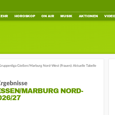
KEHR
HOROSKOP
ON AIR
MUSIK
AKTIONEN
VIDE
Gruppenliga Gießen/Marburg Nord-West (Frauen): Aktuelle Tabelle
 Ergebnisse
SSEN/MARBURG NORD-W
6/27