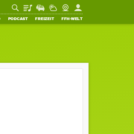
Playlist
Staupilot
Wetter
Webcam
Mein FFH
O
PODCAST
FREIZEIT
FFH-WELT