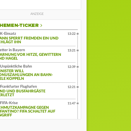
HEMEN-TICKER
K-Einsatz
13:22
ANN SPERRT FREMDEN EIN UND
CHLÄGT IHN
tter in Bayern
13:21
ARNUNG VOR HITZE, GEWITTERN
ND HAGEL
Unpünktliche Bahn
12:39
INISTER WILL
ONUSZAHLUNGEN AN BAHN-
IELE KOPPELN
Frankfurter Flughafen
12:21
IND UND BUSFAHRGÄSTE
ERLETZT
FIFA-Krise
11:47
CHMUTZKAMPAGNE GEGEN
NFANTINO? FIFA SCHALTET AUF
NGRIFF