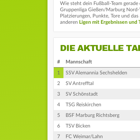
Wie steht dein Fußball-Team gerade d
Gruppenliga Gießen/Marburg Nord-We
Platzierungen, Punkte, Tore und das 
anderen
Ligen mit Ergebnissen und 
DIE AKTUELLE TA
#
Mannschaft
1
SSV Alemannia Sechshelden
2
SV Antrefftal
3
SV Schönstadt
4
TSG Reiskirchen
5
BSF Marburg Richtsberg
6
TSV Bicken
7
FC Weimar/Lahn