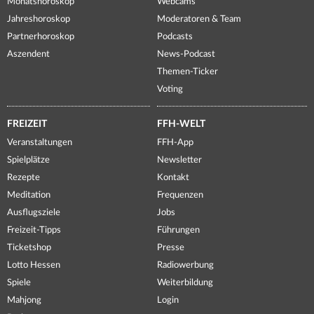
Monatshoroskop
Webcams
Jahreshoroskop
Moderatoren & Team
Partnerhoroskop
Podcasts
Aszendent
News-Podcast
Themen-Ticker
Voting
FREIZEIT
FFH-WELT
Veranstaltungen
FFH-App
Spielplätze
Newsletter
Rezepte
Kontakt
Meditation
Frequenzen
Ausflugsziele
Jobs
Freizeit-Tipps
Führungen
Ticketshop
Presse
Lotto Hessen
Radiowerbung
Spiele
Weiterbildung
Mahjong
Login