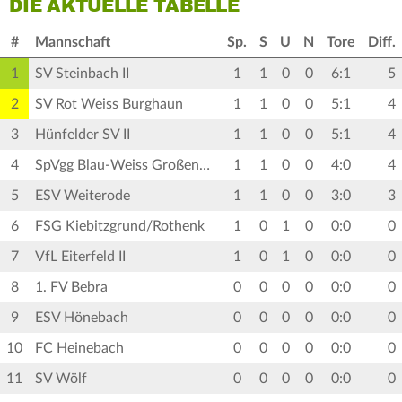
DIE AKTUELLE TABELLE
#
Mannschaft
Sp.
S
U
N
Tore
Diff.
1
SV Steinbach II
1
1
0
0
6:1
5
2
SV Rot Weiss Burghaun
1
1
0
0
5:1
4
3
Hünfelder SV II
1
1
0
0
5:1
4
4
SpVgg Blau-Weiss Großentaft
1
1
0
0
4:0
4
5
ESV Weiterode
1
1
0
0
3:0
3
6
FSG Kiebitzgrund/Rothenk
1
0
1
0
0:0
0
7
VfL Eiterfeld II
1
0
1
0
0:0
0
8
1. FV Bebra
0
0
0
0
0:0
0
9
ESV Hönebach
0
0
0
0
0:0
0
10
FC Heinebach
0
0
0
0
0:0
0
11
SV Wölf
0
0
0
0
0:0
0