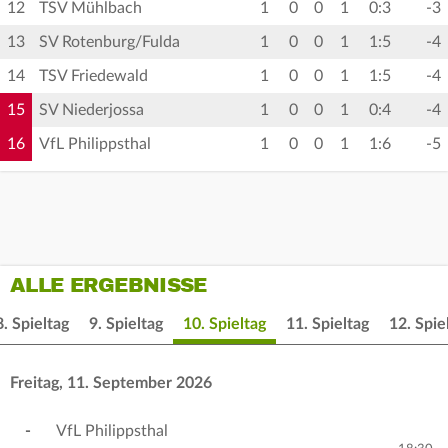
12
TSV Mühlbach
1
0
0
1
0:3
-3
13
SV Rotenburg/Fulda
1
0
0
1
1:5
-4
14
TSV Friedewald
1
0
0
1
1:5
-4
15
SV Niederjossa
1
0
0
1
0:4
-4
16
VfL Philippsthal
1
0
0
1
1:6
-5
ALLE ERGEBNISSE
8. Spieltag
9. Spieltag
10. Spieltag
11. Spieltag
12. Spie
Freitag, 11. September 2026
-
VfL Philippsthal