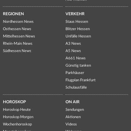
REGIONEN
VERKEHR
Nordhessen News
Staus Hessen
Osthessen News
Blitzer Hessen
Mittelhessen News
Unfälle Hessen
Rhein-Main News
A3 News
Südhessen News
A5 News
A661 News
Günstig tanken
Parkhäuser
Flugplan Frankfurt
Schulausfälle
HOROSKOP
ON AIR
Horoskop Heute
Sendungen
Horoskop Morgen
Aktionen
Wochenhoroskop
Videos