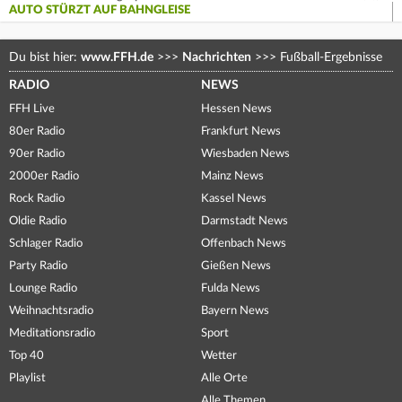
AUTO STÜRZT AUF BAHNGLEISE
Du bist hier:
www.FFH.de
>>>
Nachrichten
>>>
Fußball-Ergebnisse
RADIO
NEWS
FFH Live
Hessen News
80er Radio
Frankfurt News
90er Radio
Wiesbaden News
2000er Radio
Mainz News
Rock Radio
Kassel News
Oldie Radio
Darmstadt News
Schlager Radio
Offenbach News
Party Radio
Gießen News
Lounge Radio
Fulda News
Weihnachtsradio
Bayern News
Meditationsradio
Sport
Top 40
Wetter
Playlist
Alle Orte
Alle Themen