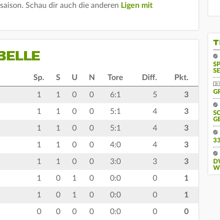
lsaison. Schau dir auch die anderen
Ligen mit
T
BELLE
S
SE
Sp.
S
U
N
Tore
Diff.
Pkt.
G
1
1
0
0
6:1
5
3
1
1
0
0
5:1
4
3
S
G
1
1
0
0
5:1
4
3
3
1
1
0
0
4:0
4
3
1
1
0
0
3:0
3
3
D
W
1
0
1
0
0:0
0
1
1
0
1
0
0:0
0
1
0
0
0
0
0:0
0
0