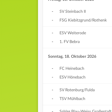
-
SV Steinbach II
-
FSG Kiebitzgrund/Rothenk
-
ESV Weiterode
-
1. FV Bebra
Sonntag, 18. Oktober 2026
-
FC Heinebach
-
ESV Hönebach
-
SV Rotenburg/Fulda
-
TSV Mühlbach
-
SpVgg Blau-Weiss Großentaft