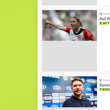
Auf W
EINT
Darms
FERN