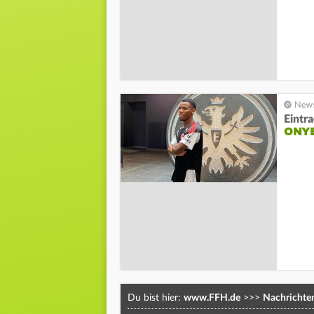
Eintr
ONYE
Du bist hier:
www.FFH.de
>>>
Nachrichte