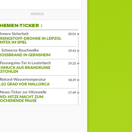
HEMEN-TICKER
Innere Sicherheit
20:01
PRENGSTOFF-DROHNE IN LEIPZIG:
MTEX IM SPIEL
Schwarze Rauchwolke
19:43
ROSSBRAND IN GERNSHEIM
Fassungslos-Tat in Lauterbach
19:25
CHMUCK AUS BRANDRUINE
ESTOHLEN
Rekord-Wassertemperatur
18:29
3,02 GRAD VOR MALLORCA
News-Ticker zur Hitzewelle
17:49
WD: HITZE MACHT ZUM
OCHENENDE PAUSE