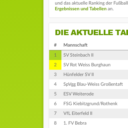
und das aktuelle Ranking der Fußbal
Ergebnissen und Tabellen
an.
DIE AKTUELLE TA
#
Mannschaft
1
SV Steinbach II
2
SV Rot Weiss Burghaun
3
Hünfelder SV II
4
SpVgg Blau-Weiss Großentaft
5
ESV Weiterode
6
FSG Kiebitzgrund/Rothenk
7
VfL Eiterfeld II
8
1. FV Bebra