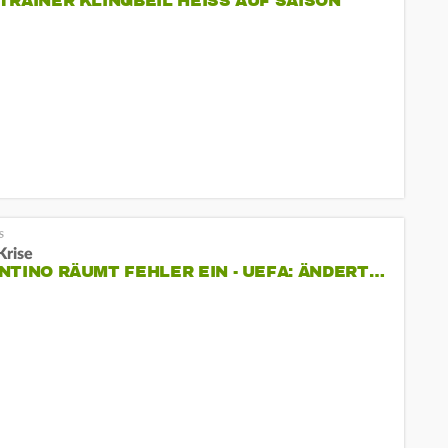
TRAINER KLINGBEIL HEISS AUF SAISON
Krise
NTINO RÄUMT FEHLER EIN - UEFA: ÄNDERT…