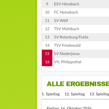
9
ESV Hönebach
10
FC Heinebach
11
SV Wölf
12
TSV Mühlbach
13
SV Rotenburg/Fulda
14
TSV Friedewald
15
SV Niederjossa
16
VfL Philippsthal
ALLE ERGEBNISS
ieltag
10. Spieltag
11. Spieltag
12. Spieltag
13. Spielta
Freitag, 16. Oktober 2026