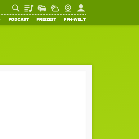
Playlist
Staupilot
Wetter
Webcam
Mein FFH
O
PODCAST
FREIZEIT
FFH-WELT