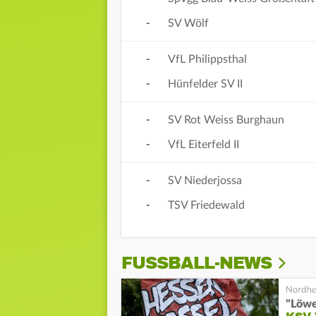
-
SV Wölf
-
VfL Philippsthal
-
Hünfelder SV II
-
SV Rot Weiss Burghaun
-
VfL Eiterfeld II
-
SV Niederjossa
-
TSV Friedewald
FUSSBALL-NEWS
"Löwe