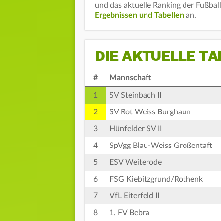
und das aktuelle Ranking der Fußbal
Ergebnissen und Tabellen
an.
DIE AKTUELLE TA
#
Mannschaft
1
SV Steinbach II
2
SV Rot Weiss Burghaun
3
Hünfelder SV II
4
SpVgg Blau-Weiss Großentaft
5
ESV Weiterode
6
FSG Kiebitzgrund/Rothenk
7
VfL Eiterfeld II
8
1. FV Bebra