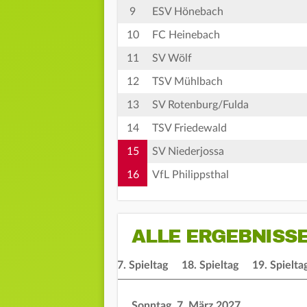
9
ESV Hönebach
10
FC Heinebach
11
SV Wölf
12
TSV Mühlbach
13
SV Rotenburg/Fulda
14
TSV Friedewald
15
SV Niederjossa
16
VfL Philippsthal
ALLE ERGEBNISS
ieltag
16. Spieltag
17. Spieltag
18. Spieltag
19. Spielta
Sonntag, 7. März 2027