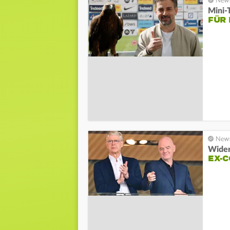
Mini-
FÜR 
Wider
EX-C