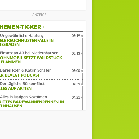
HEMEN-TICKER
Ungewöhnliche Häufung
05:19
IELE KEUCHHUSTENFÄLLE IN
IESBADEN
Einsatz an A3 bei Niedernhausen
05:13
OHNMOBIL SETZT WALDSTÜCK
N FLAMMEN
Daniel Roth & Katrin Schäfer
05:00
ER BEVEGT PODCAST
Der tägliche Börsen-Shot
04:59
LLES AUF AKTIEN
Alles in lustigen Kostümen
04:21
RITTES BADEWANNENRENNEN IN
ELNHAUSEN