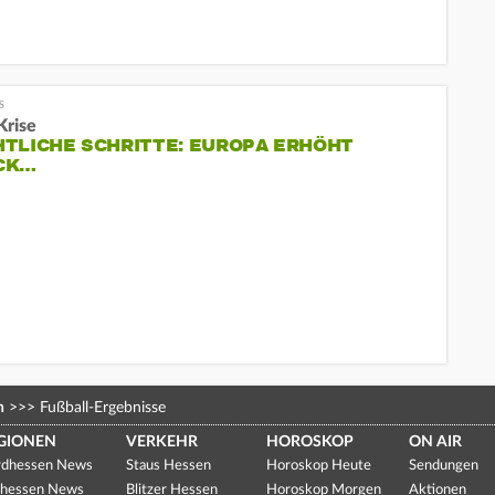
Krise
TLICHE SCHRITTE: EUROPA ERHÖHT
CK…
n
>>>
Fußball-Ergebnisse
GIONEN
VERKEHR
HOROSKOP
ON AIR
dhessen News
Staus Hessen
Horoskop Heute
Sendungen
hessen News
Blitzer Hessen
Horoskop Morgen
Aktionen