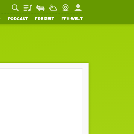
Playlist
Staupilot
Wetter
Webcam
Mein FFH
O
PODCAST
FREIZEIT
FFH-WELT