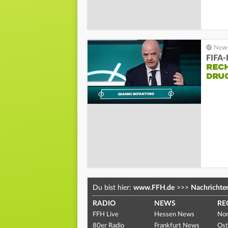
FIFA-
RECH
DRU
Du bist hier:
www.FFH.de
>>>
Nachrichte
RADIO
NEWS
RE
FFH Live
Hessen News
Nor
80er Radio
Frankfurt News
Ost