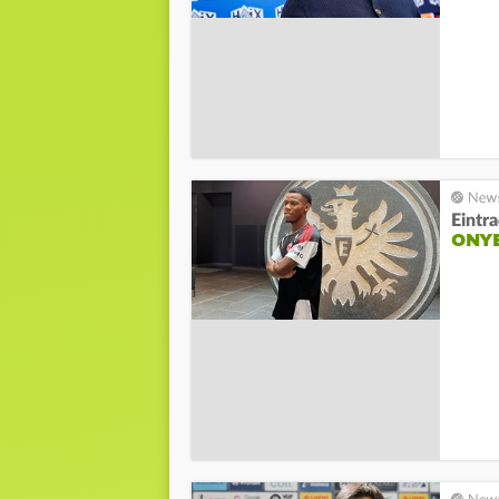
Eintr
ONYE