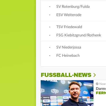
-
SV Rotenburg/Fulda
-
ESV Weiterode
-
TSV Friedewald
-
FSG Kiebitzgrund/Rothenk
-
SV Niederjossa
-
FC Heinebach
FUSSBALL-NEWS
Darms
FERN