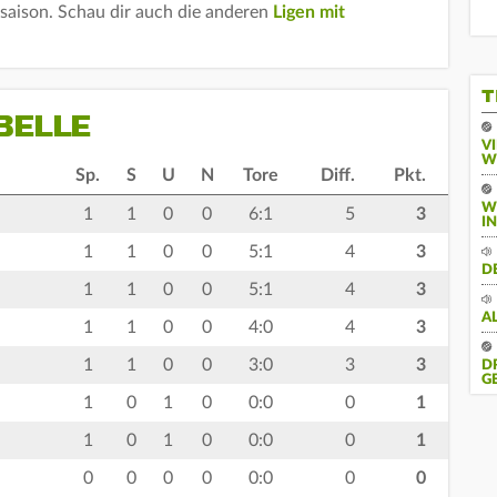
lsaison. Schau dir auch die anderen
Ligen mit
T
BELLE
V
W
Sp.
S
U
N
Tore
Diff.
Pkt.
W
1
1
0
0
6:1
5
3
I
1
1
0
0
5:1
4
3
D
1
1
0
0
5:1
4
3
A
1
1
0
0
4:0
4
3
1
1
0
0
3:0
3
3
D
G
1
0
1
0
0:0
0
1
1
0
1
0
0:0
0
1
0
0
0
0
0:0
0
0