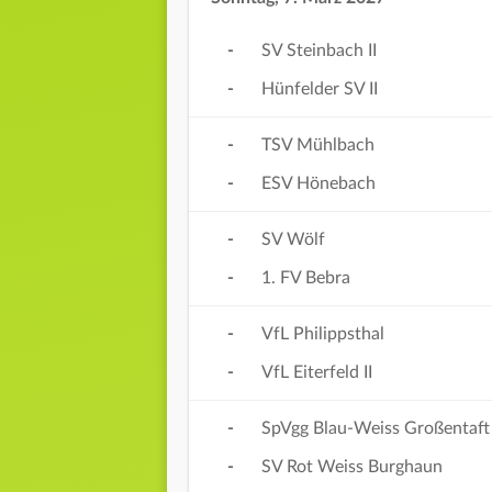
-
SV Steinbach II
-
Hünfelder SV II
-
TSV Mühlbach
-
ESV Hönebach
-
SV Wölf
-
1. FV Bebra
-
VfL Philippsthal
-
VfL Eiterfeld II
-
SpVgg Blau-Weiss Großentaft
-
SV Rot Weiss Burghaun