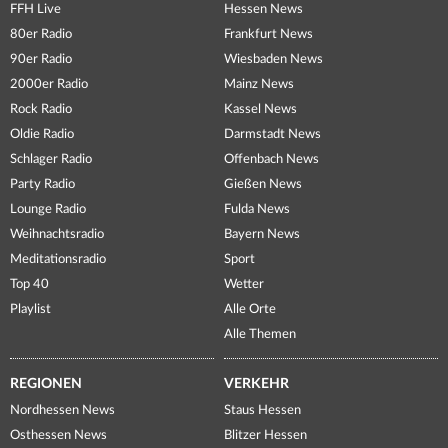
FFH Live
Hessen News
80er Radio
Frankfurt News
90er Radio
Wiesbaden News
2000er Radio
Mainz News
Rock Radio
Kassel News
Oldie Radio
Darmstadt News
Schlager Radio
Offenbach News
Party Radio
Gießen News
Lounge Radio
Fulda News
Weihnachtsradio
Bayern News
Meditationsradio
Sport
Top 40
Wetter
Playlist
Alle Orte
Alle Themen
REGIONEN
VERKEHR
Nordhessen News
Staus Hessen
Osthessen News
Blitzer Hessen