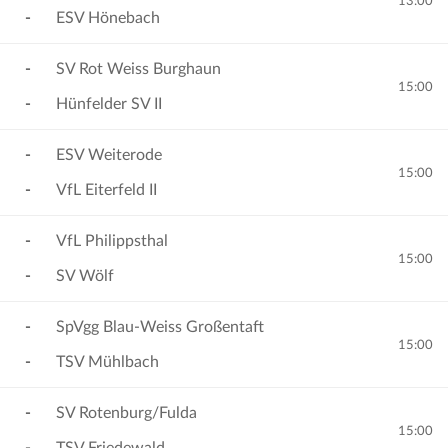
13:00
-
ESV Hönebach
-
SV Rot Weiss Burghaun
15:00
-
Hünfelder SV II
-
ESV Weiterode
15:00
-
VfL Eiterfeld II
-
VfL Philippsthal
15:00
-
SV Wölf
-
SpVgg Blau-Weiss Großentaft
15:00
-
TSV Mühlbach
-
SV Rotenburg/Fulda
15:00