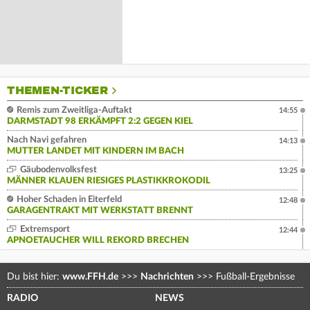
THEMEN-TICKER
Remis zum Zweitliga-Auftakt
14:55
DARMSTADT 98 ERKÄMPFT 2:2 GEGEN KIEL
Nach Navi gefahren
14:13
MUTTER LANDET MIT KINDERN IM BACH
Gäubodenvolksfest
13:25
MÄNNER KLAUEN RIESIGES PLASTIKKROKODIL
Hoher Schaden in Eiterfeld
12:48
GARAGENTRAKT MIT WERKSTATT BRENNT
Extremsport
12:44
APNOETAUCHER WILL REKORD BRECHEN
Du bist hier:
www.FFH.de
>>>
Nachrichten
>>>
Fußball-Ergebnisse
RADIO
NEWS