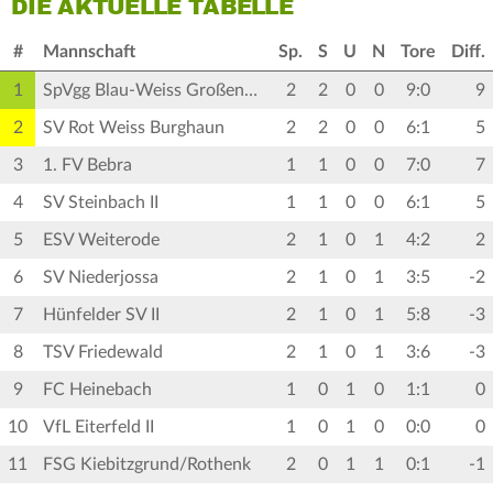
DIE AKTUELLE TABELLE
#
Mannschaft
Sp.
S
U
N
Tore
Diff.
1
SpVgg Blau-Weiss Großentaft
2
2
0
0
9:0
9
2
SV Rot Weiss Burghaun
2
2
0
0
6:1
5
3
1. FV Bebra
1
1
0
0
7:0
7
4
SV Steinbach II
1
1
0
0
6:1
5
5
ESV Weiterode
2
1
0
1
4:2
2
6
SV Niederjossa
2
1
0
1
3:5
-2
7
Hünfelder SV II
2
1
0
1
5:8
-3
8
TSV Friedewald
2
1
0
1
3:6
-3
9
FC Heinebach
1
0
1
0
1:1
0
10
VfL Eiterfeld II
1
0
1
0
0:0
0
11
FSG Kiebitzgrund/Rothenk
2
0
1
1
0:1
-1