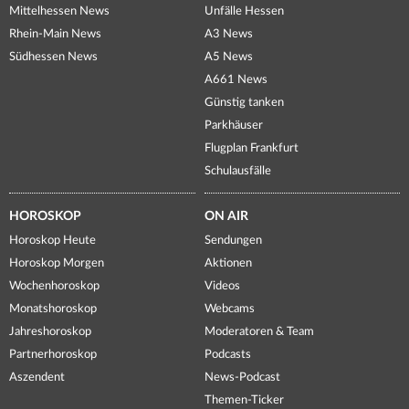
Mittelhessen News
Unfälle Hessen
Rhein-Main News
A3 News
Südhessen News
A5 News
A661 News
Günstig tanken
Parkhäuser
Flugplan Frankfurt
Schulausfälle
HOROSKOP
ON AIR
Horoskop Heute
Sendungen
Horoskop Morgen
Aktionen
Wochenhoroskop
Videos
Monatshoroskop
Webcams
Jahreshoroskop
Moderatoren & Team
Partnerhoroskop
Podcasts
Aszendent
News-Podcast
Themen-Ticker