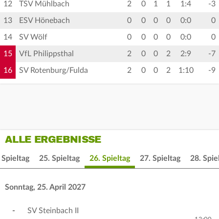
12
TSV Mühlbach
2
0
1
1
1:4
-3
13
ESV Hönebach
0
0
0
0
0:0
0
14
SV Wölf
0
0
0
0
0:0
0
15
VfL Philippsthal
2
0
0
2
2:9
-7
16
SV Rotenburg/Fulda
2
0
0
2
1:10
-9
ALLE ERGEBNISSE
 Spieltag
25. Spieltag
26. Spieltag
27. Spieltag
28. Spie
Sonntag, 25. April 2027
-
SV Steinbach II