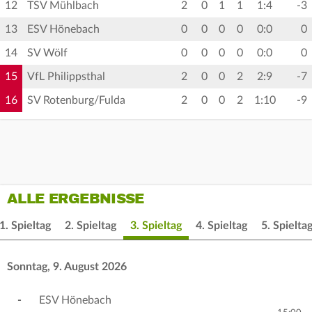
12
TSV Mühlbach
2
0
1
1
1:4
-3
13
ESV Hönebach
0
0
0
0
0:0
0
14
SV Wölf
0
0
0
0
0:0
0
15
VfL Philippsthal
2
0
0
2
2:9
-7
16
SV Rotenburg/Fulda
2
0
0
2
1:10
-9
ALLE ERGEBNISSE
1. Spieltag
2. Spieltag
3. Spieltag
4. Spieltag
5. Spielta
Sonntag, 9. August 2026
-
ESV Hönebach