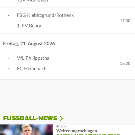
-
TSV Mühlbach
-
FSG Kiebitzgrund/Rothenk
17:30
-
1. FV Bebra
Freitag, 21. August 2026
-
VfL Philippsthal
18:30
-
FC Heinebach
FUSSBALL-NEWS
Weiter ungeschlagen