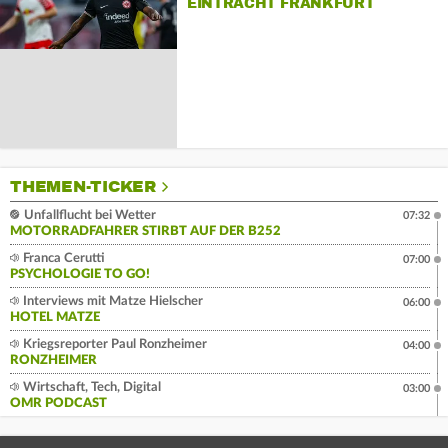
EINTRACHT FRANKFURT
THEMEN-TICKER
Unfallflucht bei Wetter
07:32
MOTORRADFAHRER STIRBT AUF DER B252
Franca Cerutti
07:00
PSYCHOLOGIE TO GO!
Interviews mit Matze Hielscher
06:00
HOTEL MATZE
Kriegsreporter Paul Ronzheimer
04:00
RONZHEIMER
Wirtschaft, Tech, Digital
03:00
OMR PODCAST