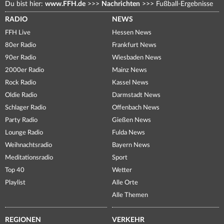
Du bist hier:
www.FFH.de
>>>
Nachrichten
>>>
Fußball-Ergebnisse
RADIO
NEWS
FFH Live
Hessen News
80er Radio
Frankfurt News
90er Radio
Wiesbaden News
2000er Radio
Mainz News
Rock Radio
Kassel News
Oldie Radio
Darmstadt News
Schlager Radio
Offenbach News
Party Radio
Gießen News
Lounge Radio
Fulda News
Weihnachtsradio
Bayern News
Meditationsradio
Sport
Top 40
Wetter
Playlist
Alle Orte
Alle Themen
REGIONEN
VERKEHR