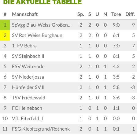
DIE AKTUELLE TABELLE
#
Mannschaft
Sp.
S
U
N
Tore
Diff.
1
SpVgg Blau-Weiss Großentaft
2
2
0
0
9:0
9
2
SV Rot Weiss Burghaun
2
2
0
0
6:1
5
3
1. FV Bebra
1
1
0
0
7:0
7
4
SV Steinbach II
1
1
0
0
6:1
5
5
ESV Weiterode
2
1
0
1
4:2
2
6
SV Niederjossa
2
1
0
1
3:5
-2
7
Hünfelder SV II
2
1
0
1
5:8
-3
8
TSV Friedewald
2
1
0
1
3:6
-3
9
FC Heinebach
1
0
1
0
1:1
0
10
VfL Eiterfeld II
1
0
1
0
0:0
0
11
FSG Kiebitzgrund/Rothenk
2
0
1
1
0:1
-1