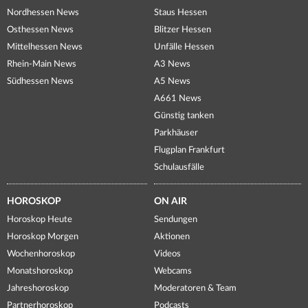
Nordhessen News
Staus Hessen
Osthessen News
Blitzer Hessen
Mittelhessen News
Unfälle Hessen
Rhein-Main News
A3 News
Südhessen News
A5 News
A661 News
Günstig tanken
Parkhäuser
Flugplan Frankfurt
Schulausfälle
HOROSKOP
ON AIR
Horoskop Heute
Sendungen
Horoskop Morgen
Aktionen
Wochenhoroskop
Videos
Monatshoroskop
Webcams
Jahreshoroskop
Moderatoren & Team
Partnerhoroskop
Podcasts