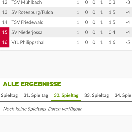
12
TSV Mühlbach
1
0
0
1
0:3
-3
13
SV Rotenburg/Fulda
1
0
0
1
1:5
-4
14
TSV Friedewald
1
0
0
1
1:5
-4
15
SV Niederjossa
1
0
0
1
0:4
-4
16
VfL Philippsthal
1
0
0
1
1:6
-5
ALLE ERGEBNISSE
 Spieltag
31. Spieltag
32. Spieltag
33. Spieltag
34. Spie
Noch keine Spieltags-Daten verfügbar.