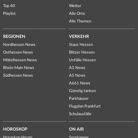
Top 40
Wetter
Playlist
Alle Orte
Alle Themen
REGIONEN
VERKEHR
Nordhessen News
Staus Hessen
Osthessen News
Blitzer Hessen
Mittelhessen News
Unfälle Hessen
Rhein-Main News
A3 News
Südhessen News
A5 News
A661 News
Günstig tanken
Parkhäuser
Flugplan Frankfurt
Schulausfälle
HOROSKOP
ON AIR
Horoskop Heute
Sendungen