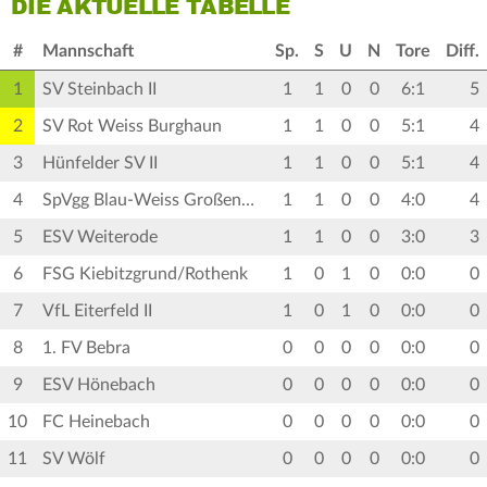
DIE AKTUELLE TABELLE
#
Mannschaft
Sp.
S
U
N
Tore
Diff.
1
SV Steinbach II
1
1
0
0
6:1
5
2
SV Rot Weiss Burghaun
1
1
0
0
5:1
4
3
Hünfelder SV II
1
1
0
0
5:1
4
4
SpVgg Blau-Weiss Großentaft
1
1
0
0
4:0
4
5
ESV Weiterode
1
1
0
0
3:0
3
6
FSG Kiebitzgrund/Rothenk
1
0
1
0
0:0
0
7
VfL Eiterfeld II
1
0
1
0
0:0
0
8
1. FV Bebra
0
0
0
0
0:0
0
9
ESV Hönebach
0
0
0
0
0:0
0
10
FC Heinebach
0
0
0
0
0:0
0
11
SV Wölf
0
0
0
0
0:0
0