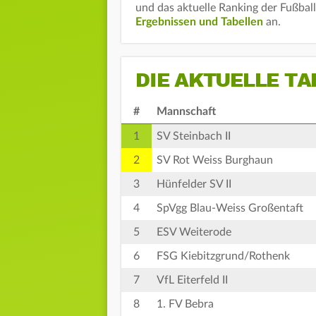
und das aktuelle Ranking der Fußbal
Ergebnissen und Tabellen
an.
DIE AKTUELLE TA
#
Mannschaft
1
SV Steinbach II
2
SV Rot Weiss Burghaun
3
Hünfelder SV II
4
SpVgg Blau-Weiss Großentaft
5
ESV Weiterode
6
FSG Kiebitzgrund/Rothenk
7
VfL Eiterfeld II
8
1. FV Bebra