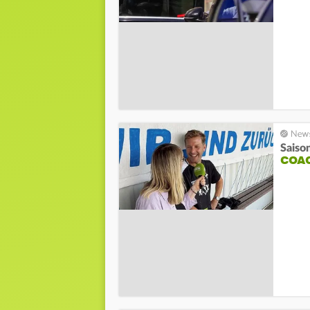
Saiso
COAC