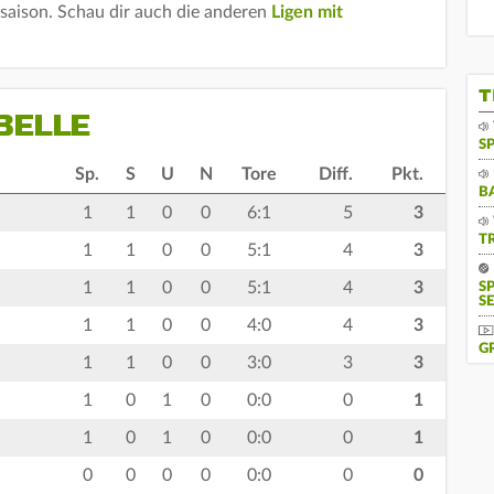
lsaison. Schau dir auch die anderen
Ligen mit
T
BELLE
S
Sp.
S
U
N
Tore
Diff.
Pkt.
B
1
1
0
0
6:1
5
3
T
1
1
0
0
5:1
4
3
1
1
0
0
5:1
4
3
S
SE
1
1
0
0
4:0
4
3
G
1
1
0
0
3:0
3
3
1
0
1
0
0:0
0
1
1
0
1
0
0:0
0
1
0
0
0
0
0:0
0
0