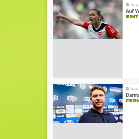
Auf W
EINT
Darms
FERN