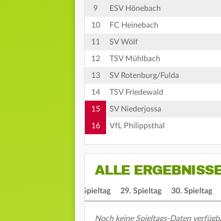
9
ESV Hönebach
10
FC Heinebach
11
SV Wölf
12
TSV Mühlbach
13
SV Rotenburg/Fulda
14
TSV Friedewald
15
SV Niederjossa
16
VfL Philippsthal
ALLE ERGEBNISS
tag
27. Spieltag
28. Spieltag
29. Spieltag
30. Spieltag
Noch keine Spieltags-Daten verfügba