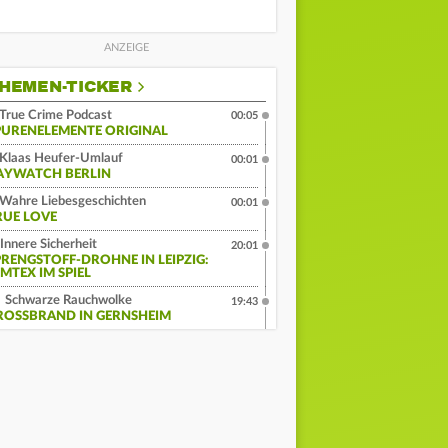
HEMEN-TICKER
True Crime Podcast
00:05
PURENELEMENTE ORIGINAL
Klaas Heufer-Umlauf
00:01
AYWATCH BERLIN
Wahre Liebesgeschichten
00:01
RUE LOVE
Innere Sicherheit
20:01
PRENGSTOFF-DROHNE IN LEIPZIG:
MTEX IM SPIEL
Schwarze Rauchwolke
19:43
ROSSBRAND IN GERNSHEIM