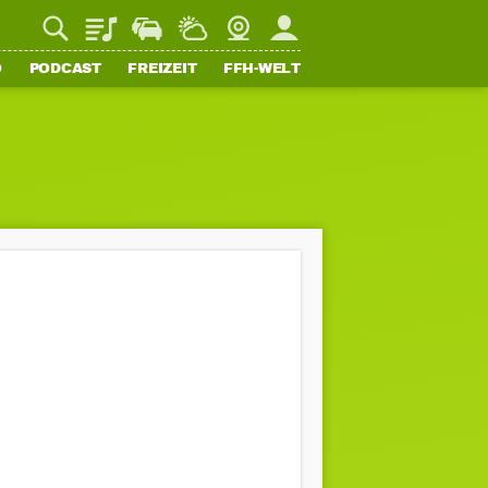
Playlist
Staupilot
Wetter
Webcam
Mein FFH
O
PODCAST
FREIZEIT
FFH-WELT