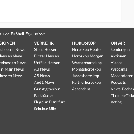
n
>>>
Fußball-Ergebnisse
GIONEN
VERKEHR
HOROSKOP
ON AIR
dhessen News
Staus Hessen
Horoskop Heute
Sendungen
hessen News
Blitzer Hessen
Horoskop Morgen
Aktionen
telhessen News
Unfälle Hessen
Wochenhoroskop
Videos
in-Main News
A3 News
Monatshoroskop
Webcams
hessen News
A5 News
Jahreshoroskop
Moderatoren
A661 News
Partnerhoroskop
Podcasts
Günstig tanken
Aszendent
News-Podcas
Parkhäuser
Themen-Tick
Flugplan Frankfurt
Voting
Schulausfälle