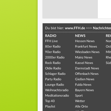
Du bist hier:
www.FFH.de
>>>
Nachrichte
RADIO
NEWS
RE
FFH Live
Hessen News
Nor
80er Radio
Frankfurt News
Ost
90er Radio
Wiesbaden News
Mit
2000er Radio
Mainz News
Rhe
Rock Radio
Kassel News
Süd
Oldie Radio
Darmstadt News
Schlager Radio
Offenbach News
Party Radio
Gießen News
Lounge Radio
Fulda News
Weihnachtsradio
Bayern News
Meditationsradio
Sport
Top 40
Wetter
Playlist
Alle Orte