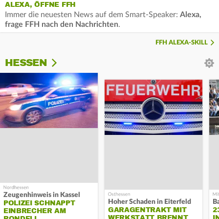
ALEXA, ÖFFNE FFH
Immer die neuesten News auf dem Smart-Speaker:
Alexa,
frage FFH nach den Nachrichten
.
FFH ALEXA-SKILL
HESSEN
Zeugenhinweis in Kassel
Hoher Schaden in Eiterfeld
B
POLIZEI SCHNAPPT
GARAGENTRAKT MIT
2
EINBRECHER AM
WERKSTATT BRENNT
I
RONDELL