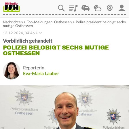
Playlist
Staupilot
Wetter
Webcam
Mein
Nachrichten
>
Top-Meldungen
,
Osthessen
>
Polizeipräsident belobigt sechs
mutige Osthessen
13.12.2024, 04:46 Uhr
Vorbildlich gehandelt
POLIZEI BELOBIGT SECHS MUTIGE
OSTHESSEN
Reporterin
Eva-Maria Lauber