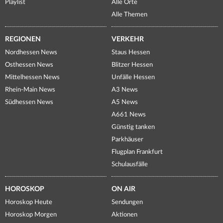
Playlist
Alle Orte
Alle Themen
REGIONEN
VERKEHR
Nordhessen News
Staus Hessen
Osthessen News
Blitzer Hessen
Mittelhessen News
Unfälle Hessen
Rhein-Main News
A3 News
Südhessen News
A5 News
A661 News
Günstig tanken
Parkhäuser
Flugplan Frankfurt
Schulausfälle
HOROSKOP
ON AIR
Horoskop Heute
Sendungen
Horoskop Morgen
Aktionen