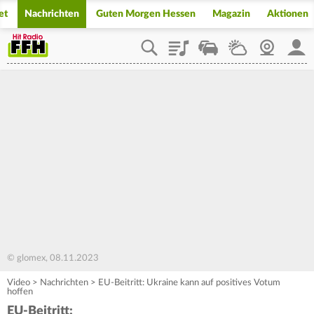
et
Nachrichten
Guten Morgen Hessen
Magazin
Aktionen
Playlist
Staupilot
Wetter
Webcam
Mein
© glomex, 08.11.2023
Video
>
Nachrichten
>
EU-Beitritt: Ukraine kann auf positives Votum
hoffen
EU-Beitritt: