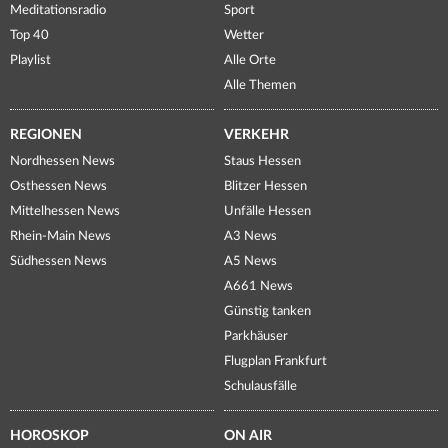
Meditationsradio
Sport
Top 40
Wetter
Playlist
Alle Orte
Alle Themen
REGIONEN
VERKEHR
Nordhessen News
Staus Hessen
Osthessen News
Blitzer Hessen
Mittelhessen News
Unfälle Hessen
Rhein-Main News
A3 News
Südhessen News
A5 News
A661 News
Günstig tanken
Parkhäuser
Flugplan Frankfurt
Schulausfälle
HOROSKOP
ON AIR