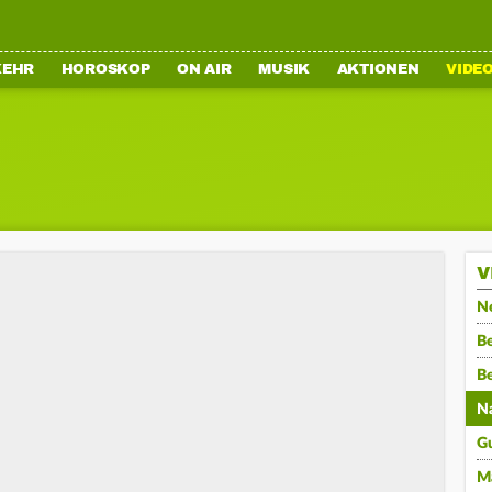
KEHR
HOROSKOP
ON AIR
MUSIK
AKTIONEN
VIDE
V
N
Be
B
N
G
M