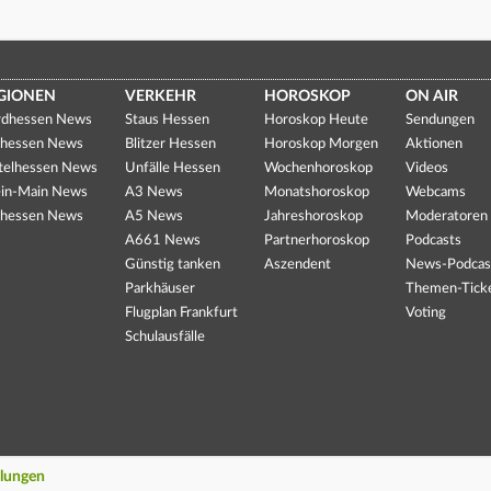
GIONEN
VERKEHR
HOROSKOP
ON AIR
dhessen News
Staus Hessen
Horoskop Heute
Sendungen
hessen News
Blitzer Hessen
Horoskop Morgen
Aktionen
telhessen News
Unfälle Hessen
Wochenhoroskop
Videos
in-Main News
A3 News
Monatshoroskop
Webcams
hessen News
A5 News
Jahreshoroskop
Moderatoren
A661 News
Partnerhoroskop
Podcasts
Günstig tanken
Aszendent
News-Podcas
Parkhäuser
Themen-Tick
Flugplan Frankfurt
Voting
Schulausfälle
llungen