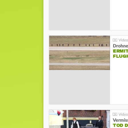
Drohnen
ERMI
FLUG
Vermis
TOD 