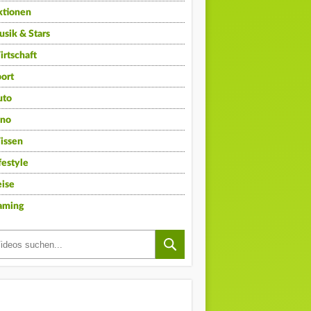
ktionen
sik & Stars
rtschaft
ort
uto
ino
issen
festyle
ise
aming