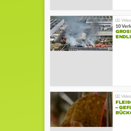
10 Ver
GROSS
NDLI
FLEI
– GEF
ÜCKG