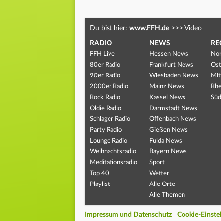
Du bist hier:
www.FFH.de
>>>
Video
RADIO
NEWS
RE
FFH Live
Hessen News
Nor
80er Radio
Frankfurt News
Ost
90er Radio
Wiesbaden News
Mit
2000er Radio
Mainz News
Rhe
Rock Radio
Kassel News
Süd
Oldie Radio
Darmstadt News
Schlager Radio
Offenbach News
Party Radio
Gießen News
Lounge Radio
Fulda News
Weihnachtsradio
Bayern News
Meditationsradio
Sport
Top 40
Wetter
Playlist
Alle Orte
Alle Themen
Impressum und Datenschutz
Cookie-Einste