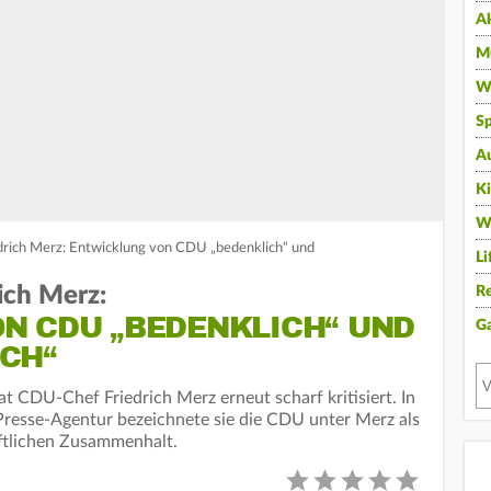
A
Mu
Wi
Sp
A
K
W
drich Merz: Entwicklung von CDU „bedenklich“ und
Li
ich Merz:
Re
N CDU „BEDENKLICH“ UND
G
CH“
t CDU-Chef Friedrich Merz erneut scharf kritisiert. In
Presse-Agentur bezeichnete sie die CDU unter Merz als
aftlichen Zusammenhalt.