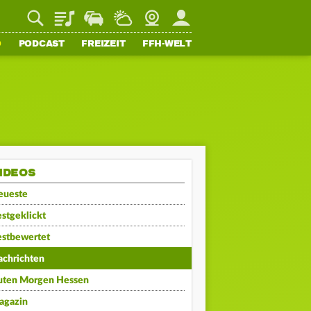
Playlist
Staupilot
Wetter
Webcam
Mein FFH
O
PODCAST
FREIZEIT
FFH-WELT
IDEOS
eueste
stgeklickt
estbewertet
achrichten
uten Morgen Hessen
agazin