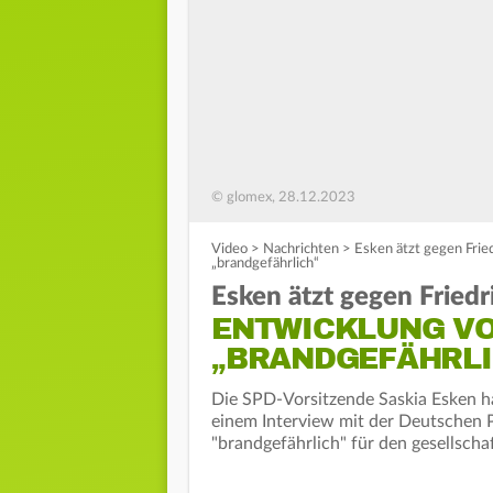
© glomex, 28.12.2023
Video
>
Nachrichten
>
Esken ätzt gegen Frie
„brandgefährlich“
Esken ätzt gegen Friedr
ENTWICKLUNG VO
„BRANDGEFÄHRLI
Die SPD-Vorsitzende Saskia Esken ha
einem Interview mit der Deutschen 
"brandgefährlich" für den gesellsch