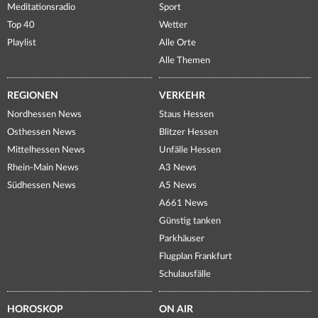
Meditationsradio
Sport
Top 40
Wetter
Playlist
Alle Orte
Alle Themen
REGIONEN
VERKEHR
Nordhessen News
Staus Hessen
Osthessen News
Blitzer Hessen
Mittelhessen News
Unfälle Hessen
Rhein-Main News
A3 News
Südhessen News
A5 News
A661 News
Günstig tanken
Parkhäuser
Flugplan Frankfurt
Schulausfälle
HOROSKOP
ON AIR