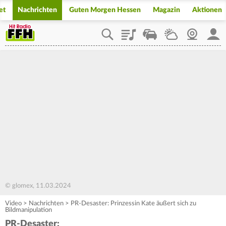
et
Nachrichten
Guten Morgen Hessen
Magazin
Aktionen
Playlist
Staupilot
Wetter
Webcam
Mein
© glomex, 11.03.2024
Video
>
Nachrichten
>
PR-Desaster: Prinzessin Kate äußert sich zu
Bildmanipulation
PR-Desaster: