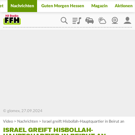
et
Nachrichten
Guten Morgen Hessen
Magazin
Aktionen
Playlist
Staupilot
Wetter
Webcam
Mein
© glomex, 27.09.2024
Video
>
Nachrichten
>
Israel greift Hisbollah-Hauptquartier in Beirut an
ISRAEL GREIFT HISBOLLAH-