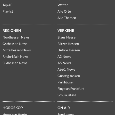
Top 40
Wetter
Playlist
Alle Orte
Alle Themen
REGIONEN
VERKEHR
Nordhessen News
Staus Hessen
Osthessen News
Blitzer Hessen
Mittelhessen News
Unfälle Hessen
Rhein-Main News
A3 News
Südhessen News
A5 News
A661 News
Günstig tanken
Parkhäuser
Flugplan Frankfurt
Schulausfälle
HOROSKOP
ON AIR
Horoskop Heute
Sendungen