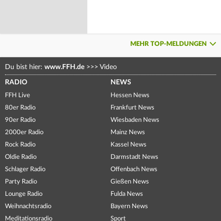
MEHR TOP-MELDUNGEN
Du bist hier:
www.FFH.de
>>>
Video
RADIO
NEWS
FFH Live
Hessen News
80er Radio
Frankfurt News
90er Radio
Wiesbaden News
2000er Radio
Mainz News
Rock Radio
Kassel News
Oldie Radio
Darmstadt News
Schlager Radio
Offenbach News
Party Radio
Gießen News
Lounge Radio
Fulda News
Weihnachtsradio
Bayern News
Meditationsradio
Sport