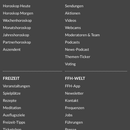
Horoskop Heute
Sendungen
Horoskop Morgen
Aktionen
Wochenhoroskop
Videos
Monatshoroskop
Webcams
Jahreshoroskop
Moderatoren & Team
Partnerhoroskop
Podcasts
Aszendent
News-Podcast
Themen-Ticker
Voting
FREIZEIT
FFH-WELT
Veranstaltungen
FFH-App
Spielplätze
Newsletter
Rezepte
Kontakt
Meditation
Frequenzen
Ausflugsziele
Jobs
Freizeit-Tipps
Führungen
Ticketshop
Presse