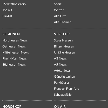
Meditationsradio
Sport
Top 40
Wetter
Playlist
Alle Orte
Alle Themen
REGIONEN
VERKEHR
Nordhessen News
Staus Hessen
Osthessen News
Blitzer Hessen
Mittelhessen News
Unfälle Hessen
Rhein-Main News
A3 News
Südhessen News
A5 News
A661 News
Günstig tanken
Parkhäuser
Flugplan Frankfurt
Schulausfälle
HOROSKOP
ON AIR