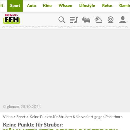
ft
Sport
Auto
Kino
Wissen
Lifestyle
Reise
Gami
Playlist
Staupilot
Wetter
Webcam
Mein
© glomex, 25.10.2024
Video
>
Sport
>
Keine Punkte für Struber: Köln verliert gegen Paderborn
Keine Punkte für Struber: