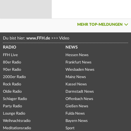
MEHR TOP-MELDUNGEN
Du bist hier:
www.FFH.de
>>>
Video
RADIO
NEWS
FFH Live
Hessen News
80er Radio
Frankfurt News
90er Radio
Wiesbaden News
2000er Radio
Mainz News
Rock Radio
Kassel News
Oldie Radio
Darmstadt News
Schlager Radio
Offenbach News
Party Radio
Gießen News
Lounge Radio
Fulda News
Weihnachtsradio
Bayern News
Meditationsradio
Sport