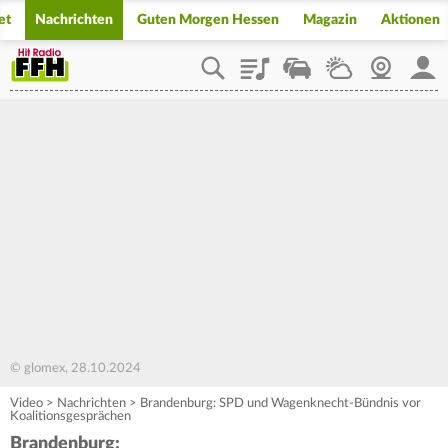
et
Nachrichten
Guten Morgen Hessen
Magazin
Aktionen
Playlist
Staupilot
Wetter
Webcam
Mein
© glomex, 28.10.2024
Video
>
Nachrichten
>
Brandenburg: SPD und Wagenknecht-Bündnis vor
Koalitionsgesprächen
Brandenburg: