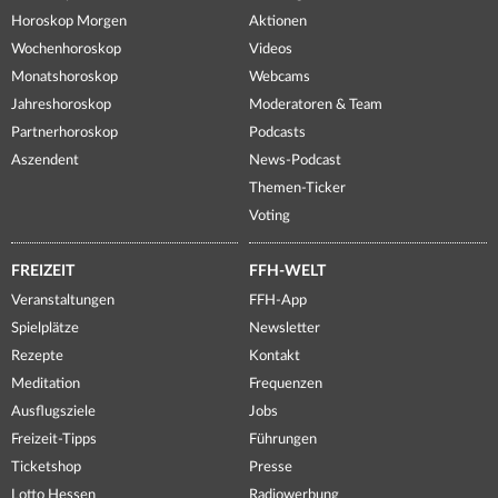
Horoskop Morgen
Aktionen
Wochenhoroskop
Videos
Monatshoroskop
Webcams
Jahreshoroskop
Moderatoren & Team
Partnerhoroskop
Podcasts
Aszendent
News-Podcast
Themen-Ticker
Voting
FREIZEIT
FFH-WELT
Veranstaltungen
FFH-App
Spielplätze
Newsletter
Rezepte
Kontakt
Meditation
Frequenzen
Ausflugsziele
Jobs
Freizeit-Tipps
Führungen
Ticketshop
Presse
Lotto Hessen
Radiowerbung