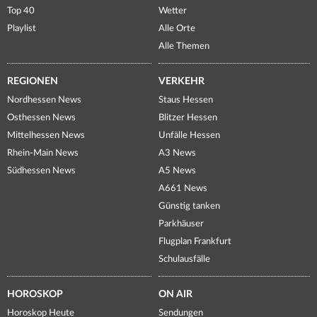
Top 40
Wetter
Playlist
Alle Orte
Alle Themen
REGIONEN
VERKEHR
Nordhessen News
Staus Hessen
Osthessen News
Blitzer Hessen
Mittelhessen News
Unfälle Hessen
Rhein-Main News
A3 News
Südhessen News
A5 News
A661 News
Günstig tanken
Parkhäuser
Flugplan Frankfurt
Schulausfälle
HOROSKOP
ON AIR
Horoskop Heute
Sendungen