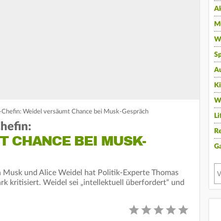
A
Mu
Wi
Sp
A
K
W
fD-Chefin: Weidel versäumt Chance bei Musk-Gespräch
Li
hefin:
Re
T CHANCE BEI MUSK-
G
 Musk und Alice Weidel hat Politik-Experte Thomas
k kritisiert. Weidel sei „intellektuell überfordert“ und