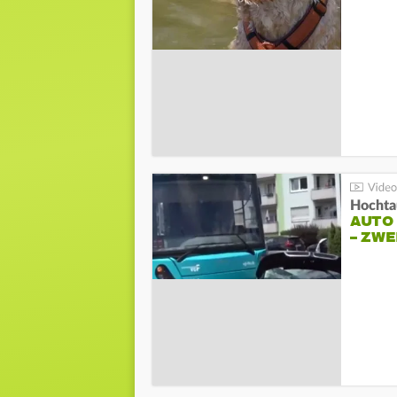
Hochta
AUTO
– ZW