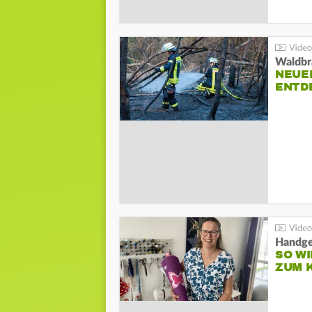
Waldbr
NEUE
ENTD
Handge
SO WI
ZUM 