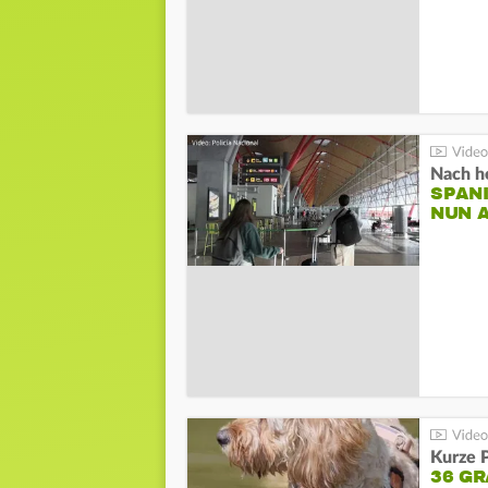
Nach he
SPAN
NUN 
Kurze P
36 G