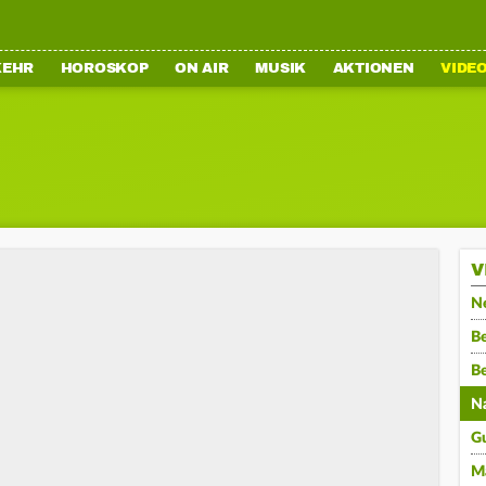
KEHR
HOROSKOP
ON AIR
MUSIK
AKTIONEN
VIDE
V
N
Be
B
N
G
M