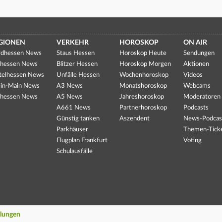
GIONEN
VERKEHR
HOROSKOP
ON AIR
dhessen News
Staus Hessen
Horoskop Heute
Sendungen
hessen News
Blitzer Hessen
Horoskop Morgen
Aktionen
telhessen News
Unfälle Hessen
Wochenhoroskop
Videos
in-Main News
A3 News
Monatshoroskop
Webcams
hessen News
A5 News
Jahreshoroskop
Moderatoren
A661 News
Partnerhoroskop
Podcasts
Günstig tanken
Aszendent
News-Podcas
Parkhäuser
Themen-Tick
Flugplan Frankfurt
Voting
Schulausfälle
llungen