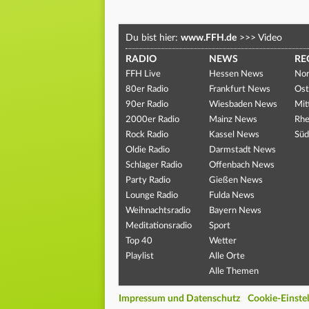
Du bist hier:
www.FFH.de
>>>
Video
RADIO
NEWS
RE
FFH Live
Hessen News
Nor
80er Radio
Frankfurt News
Ost
90er Radio
Wiesbaden News
Mit
2000er Radio
Mainz News
Rhe
Rock Radio
Kassel News
Süd
Oldie Radio
Darmstadt News
Schlager Radio
Offenbach News
Party Radio
Gießen News
Lounge Radio
Fulda News
Weihnachtsradio
Bayern News
Meditationsradio
Sport
Top 40
Wetter
Playlist
Alle Orte
Alle Themen
Impressum und Datenschutz
Cookie-Einste