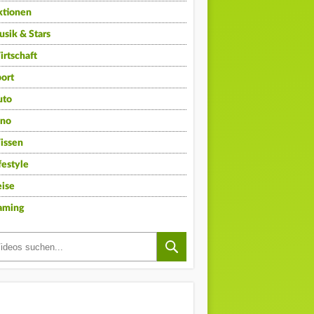
ktionen
sik & Stars
rtschaft
ort
uto
ino
issen
festyle
ise
aming