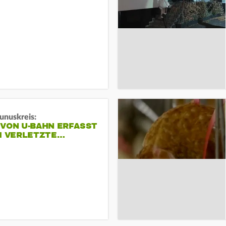
unuskreis:
 VON U-BAHN ERFASST
EI VERLETZTE…