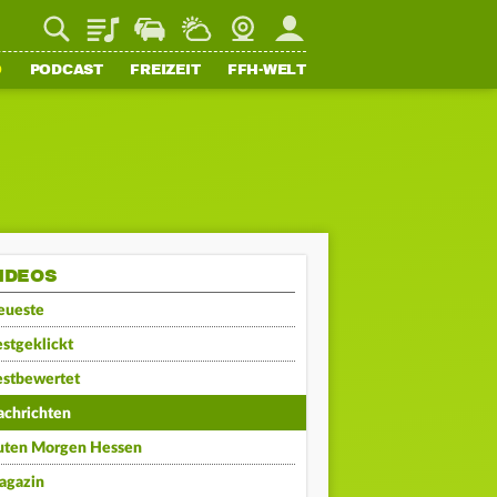
Playlist
Staupilot
Wetter
Webcam
Mein FFH
O
PODCAST
FREIZEIT
FFH-WELT
IDEOS
eueste
stgeklickt
estbewertet
achrichten
uten Morgen Hessen
agazin