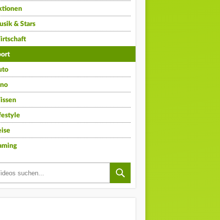
ktionen
sik & Stars
rtschaft
ort
uto
ino
issen
festyle
ise
aming