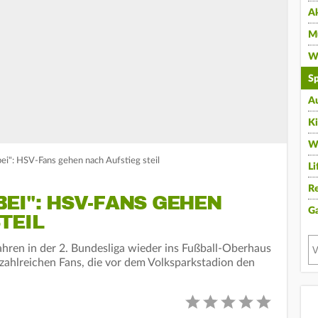
A
Mu
Wi
Sp
A
K
W
bei": HSV-Fans gehen nach Aufstieg steil
Li
Re
EI": HSV-FANS GEHEN
G
TEIL
hren in der 2. Bundesliga wieder ins Fußball-Oberhaus
 zahlreichen Fans, die vor dem Volksparkstadion den