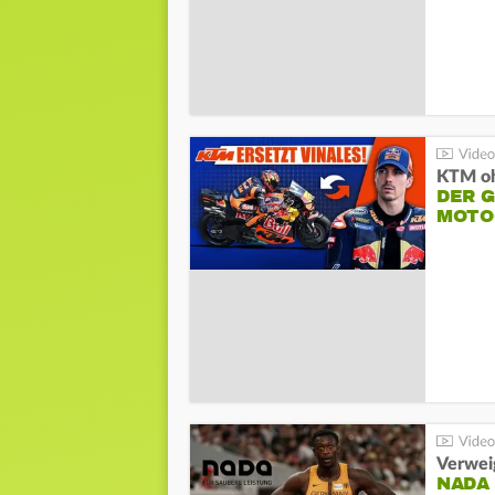
KTM oh
DER 
MOTO
Verwei
NADA