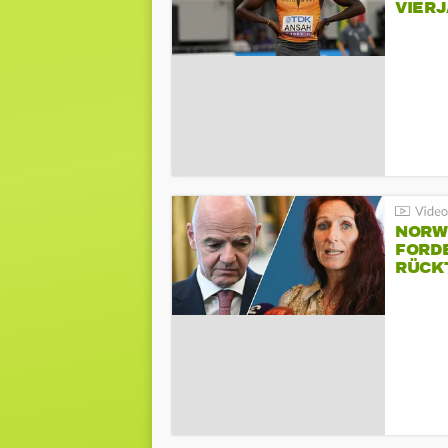
VIER
NORW
FORD
RÜCK