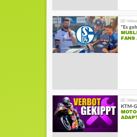
"Es geh
MUSL
FANS
KTM-Ge
MOTO
ADAP