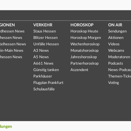
GIONEN
VERKEHR
HOROSKOP
ON AIR
dhessen News
Staus Hessen
Horoskop Heute
Sendungen
hessen News
Blitzer Hessen
Horoskop Morgen
Aktionen
telhessen News
Unfälle Hessen
Wochenhoroskop
Videos
in-Main News
A3 News
Monatshoroskop
Webcams
hessen News
A5 News
Jahreshoroskop
Moderatoren
A661 News
Partnerhoroskop
Podcasts
Günstig tanken
Aszendent
News-Podcas
Parkhäuser
Themen-Tick
Flugplan Frankfurt
Voting
Schulausfälle
llungen