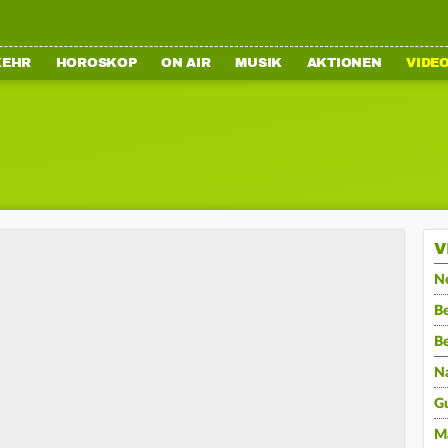
KEHR
HOROSKOP
ON AIR
MUSIK
AKTIONEN
VIDE
V
N
Be
B
N
G
M