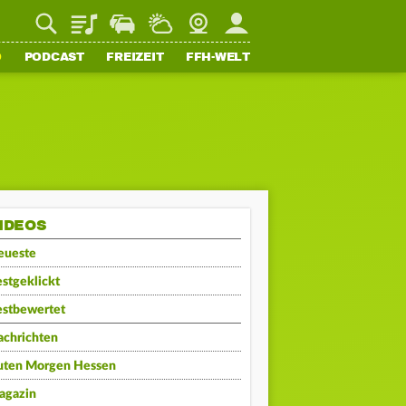
Playlist
Staupilot
Wetter
Webcam
Mein FFH
O
PODCAST
FREIZEIT
FFH-WELT
IDEOS
eueste
stgeklickt
estbewertet
achrichten
uten Morgen Hessen
agazin