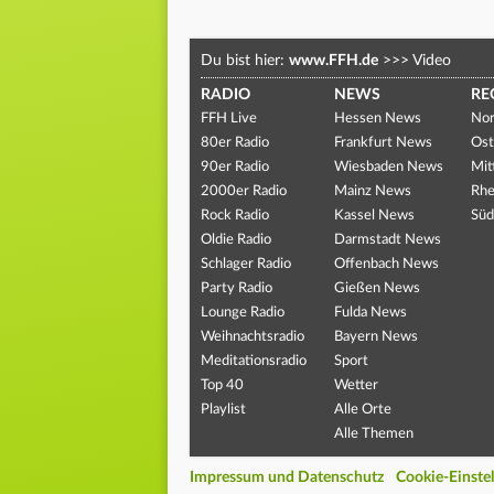
Du bist hier:
www.FFH.de
>>>
Video
RADIO
NEWS
RE
FFH Live
Hessen News
Nor
80er Radio
Frankfurt News
Ost
90er Radio
Wiesbaden News
Mit
2000er Radio
Mainz News
Rhe
Rock Radio
Kassel News
Süd
Oldie Radio
Darmstadt News
Schlager Radio
Offenbach News
Party Radio
Gießen News
Lounge Radio
Fulda News
Weihnachtsradio
Bayern News
Meditationsradio
Sport
Top 40
Wetter
Playlist
Alle Orte
Alle Themen
Impressum und Datenschutz
Cookie-Einste