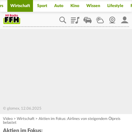
rs
Wirtschaft
Sport
Auto
Kino
Wissen
Lifestyle
Playlist
Staupilot
Wetter
Webcam
Mein
© glomex, 12.06.2025
Video
>
Wirtschaft
>
Aktien im Fokus: Airlines von steigendem Ölpreis
belastet
Aktien im Fokus: