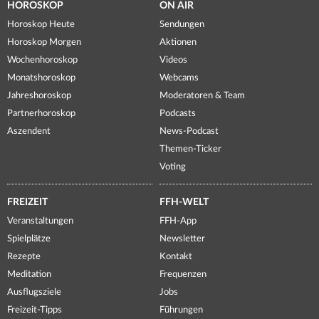
HOROSKOP
ON AIR
Horoskop Heute
Sendungen
Horoskop Morgen
Aktionen
Wochenhoroskop
Videos
Monatshoroskop
Webcams
Jahreshoroskop
Moderatoren & Team
Partnerhoroskop
Podcasts
Aszendent
News-Podcast
Themen-Ticker
Voting
FREIZEIT
FFH-WELT
Veranstaltungen
FFH-App
Spielplätze
Newsletter
Rezepte
Kontakt
Meditation
Frequenzen
Ausflugsziele
Jobs
Freizeit-Tipps
Führungen