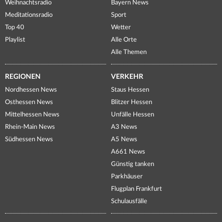
Weihnachtsradio
Bayern News
Meditationsradio
Sport
Top 40
Wetter
Playlist
Alle Orte
Alle Themen
REGIONEN
VERKEHR
Nordhessen News
Staus Hessen
Osthessen News
Blitzer Hessen
Mittelhessen News
Unfälle Hessen
Rhein-Main News
A3 News
Südhessen News
A5 News
A661 News
Günstig tanken
Parkhäuser
Flugplan Frankfurt
Schulausfälle