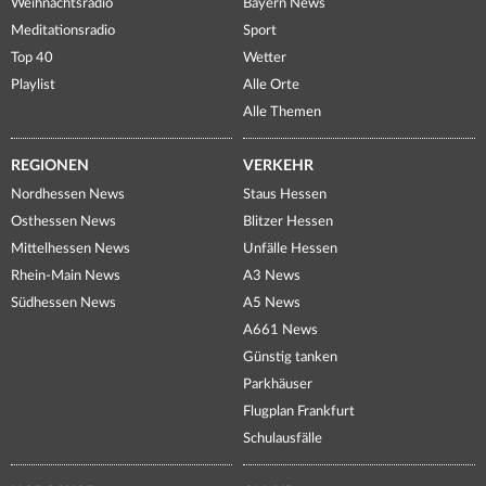
Weihnachtsradio
Bayern News
Meditationsradio
Sport
Top 40
Wetter
Playlist
Alle Orte
Alle Themen
REGIONEN
VERKEHR
Nordhessen News
Staus Hessen
Osthessen News
Blitzer Hessen
Mittelhessen News
Unfälle Hessen
Rhein-Main News
A3 News
Südhessen News
A5 News
A661 News
Günstig tanken
Parkhäuser
Flugplan Frankfurt
Schulausfälle