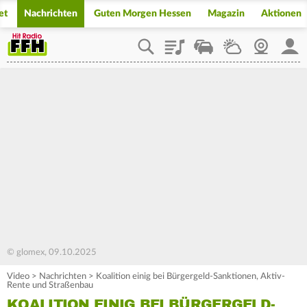
et
Nachrichten
Guten Morgen Hessen
Magazin
Aktionen
Playlist
Staupilot
Wetter
Webcam
Mein
© glomex, 09.10.2025
Video
>
Nachrichten
>
Koalition einig bei Bürgergeld-Sanktionen, Aktiv-
Rente und Straßenbau
KOALITION EINIG BEI BÜRGERGELD-