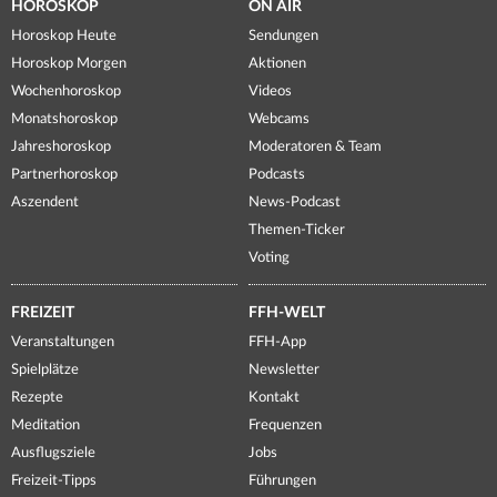
HOROSKOP
ON AIR
Horoskop Heute
Sendungen
Horoskop Morgen
Aktionen
Wochenhoroskop
Videos
Monatshoroskop
Webcams
Jahreshoroskop
Moderatoren & Team
Partnerhoroskop
Podcasts
Aszendent
News-Podcast
Themen-Ticker
Voting
FREIZEIT
FFH-WELT
Veranstaltungen
FFH-App
Spielplätze
Newsletter
Rezepte
Kontakt
Meditation
Frequenzen
Ausflugsziele
Jobs
Freizeit-Tipps
Führungen