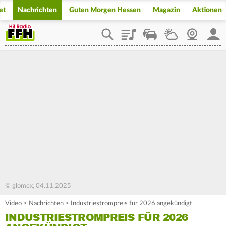
et
Nachrichten
Guten Morgen Hessen
Magazin
Aktionen
Playlist
Staupilot
Wetter
Webcam
Mein
© glomex, 04.11.2025
Video
>
Nachrichten
>
Industriestrompreis für 2026 angekündigt
INDUSTRIESTROMPREIS FÜR 2026