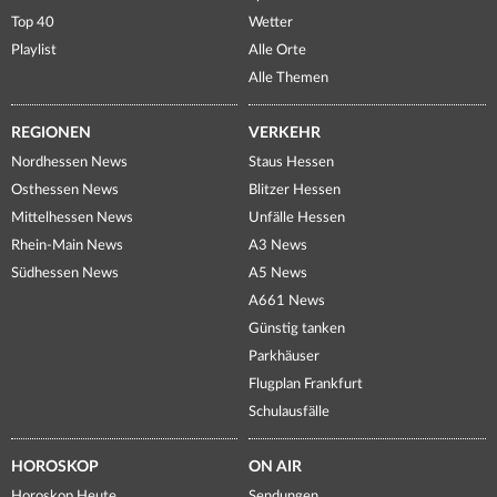
Top 40
Wetter
Playlist
Alle Orte
Alle Themen
REGIONEN
VERKEHR
Nordhessen News
Staus Hessen
Osthessen News
Blitzer Hessen
Mittelhessen News
Unfälle Hessen
Rhein-Main News
A3 News
Südhessen News
A5 News
A661 News
Günstig tanken
Parkhäuser
Flugplan Frankfurt
Schulausfälle
HOROSKOP
ON AIR
Horoskop Heute
Sendungen