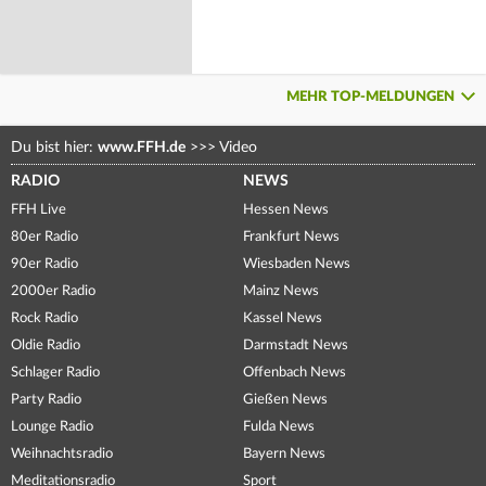
MEHR TOP-MELDUNGEN
Du bist hier:
www.FFH.de
>>>
Video
RADIO
NEWS
FFH Live
Hessen News
80er Radio
Frankfurt News
90er Radio
Wiesbaden News
2000er Radio
Mainz News
Rock Radio
Kassel News
Oldie Radio
Darmstadt News
Schlager Radio
Offenbach News
Party Radio
Gießen News
Lounge Radio
Fulda News
Weihnachtsradio
Bayern News
Meditationsradio
Sport