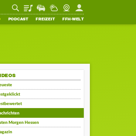
Playlist
Staupilot
Wetter
Webcam
Mein FFH
O
PODCAST
FREIZEIT
FFH-WELT
IDEOS
eueste
stgeklickt
estbewertet
achrichten
uten Morgen Hessen
agazin