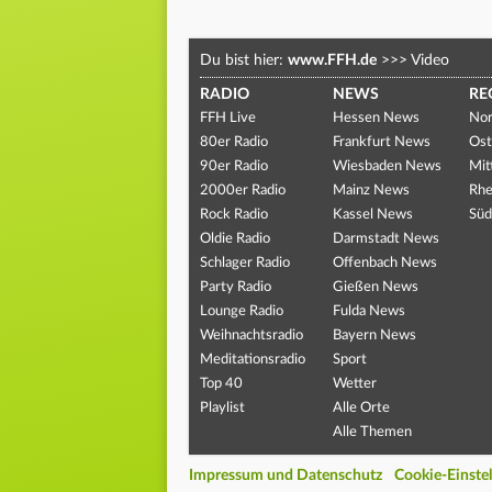
Du bist hier:
www.FFH.de
>>>
Video
RADIO
NEWS
RE
FFH Live
Hessen News
Nor
80er Radio
Frankfurt News
Ost
90er Radio
Wiesbaden News
Mit
2000er Radio
Mainz News
Rhe
Rock Radio
Kassel News
Süd
Oldie Radio
Darmstadt News
Schlager Radio
Offenbach News
Party Radio
Gießen News
Lounge Radio
Fulda News
Weihnachtsradio
Bayern News
Meditationsradio
Sport
Top 40
Wetter
Playlist
Alle Orte
Alle Themen
Impressum und Datenschutz
Cookie-Einste