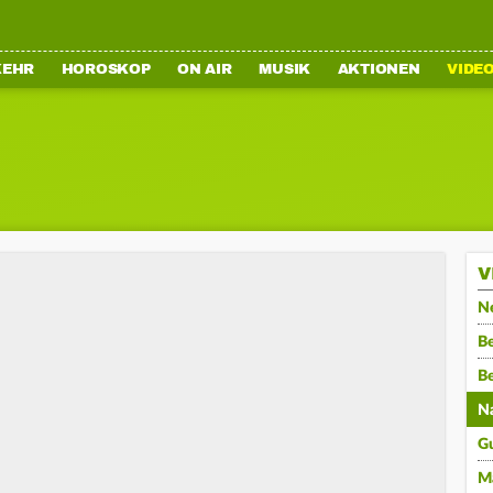
KEHR
HOROSKOP
ON AIR
MUSIK
AKTIONEN
VIDE
V
N
Be
B
N
G
M