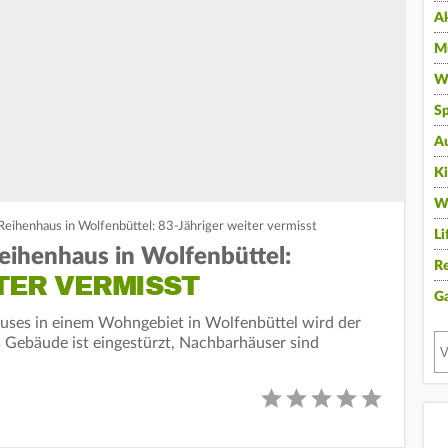
A
Mu
Wi
Sp
A
K
W
eihenhaus in Wolfenbüttel: 83-Jähriger weiter vermisst
Li
eihenhaus in Wolfenbüttel:
Re
TER VERMISST
G
uses in einem Wohngebiet in Wolfenbüttel wird der
Gebäude ist eingestürzt, Nachbarhäuser sind