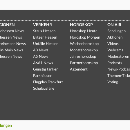
GIONEN
VERKEHR
HOROSKOP
ON AIR
dhessen News
Staus Hessen
Horoskop Heute
Sendungen
hessen News
Blitzer Hessen
Horoskop Morgen
Aktionen
telhessen News
Unfälle Hessen
Wochenhoroskop
Videos
in-Main News
A3 News
Monatshoroskop
Webcams
hessen News
A5 News
Jahreshoroskop
Moderatoren
A661 News
Partnerhoroskop
Podcasts
Günstig tanken
Aszendent
News-Podcas
Parkhäuser
Themen-Tick
Flugplan Frankfurt
Voting
Schulausfälle
llungen