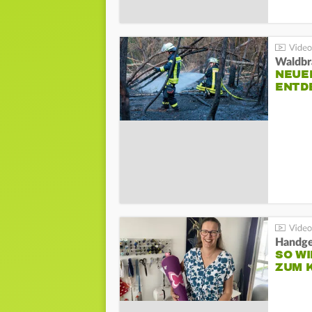
Waldbr
NEUE
ENTD
Handge
SO WI
ZUM 