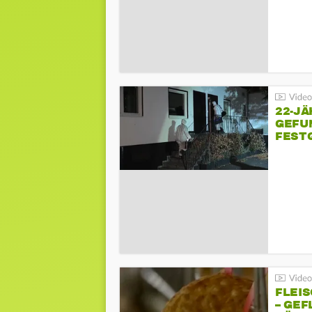
22-JÄ
GEFU
FEST
FLEI
– GEF