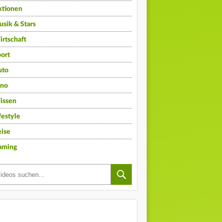
ktionen
sik & Stars
rtschaft
ort
uto
ino
issen
festyle
ise
aming