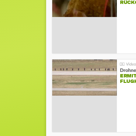
ÜCKG
Drohnen
ERMI
FLUG