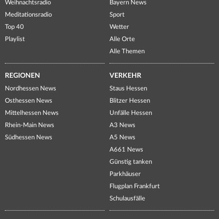
Weihnachtsradio
Bayern News
Meditationsradio
Sport
Top 40
Wetter
Playlist
Alle Orte
Alle Themen
REGIONEN
VERKEHR
Nordhessen News
Staus Hessen
Osthessen News
Blitzer Hessen
Mittelhessen News
Unfälle Hessen
Rhein-Main News
A3 News
Südhessen News
A5 News
A661 News
Günstig tanken
Parkhäuser
Flugplan Frankfurt
Schulausfälle