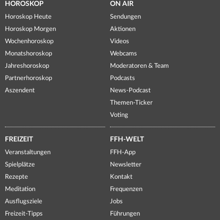
HOROSKOP
ON AIR
Horoskop Heute
Sendungen
Horoskop Morgen
Aktionen
Wochenhoroskop
Videos
Monatshoroskop
Webcams
Jahreshoroskop
Moderatoren & Team
Partnerhoroskop
Podcasts
Aszendent
News-Podcast
Themen-Ticker
Voting
FREIZEIT
FFH-WELT
Veranstaltungen
FFH-App
Spielplätze
Newsletter
Rezepte
Kontakt
Meditation
Frequenzen
Ausflugsziele
Jobs
Freizeit-Tipps
Führungen