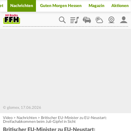
et
Nachrichten
Guten Morgen Hessen
Magazin
Aktionen
Playlist
Staupilot
Wetter
Webcam
Mein
© glomex, 17.06.2026
Video
>
Nachrichten
>
Britischer EU-Minister zu EU-Neustart:
Dreifachabkommen beim Juli-Gipfel in Sicht
Britischer EU-Minister zu EU-Neustart: