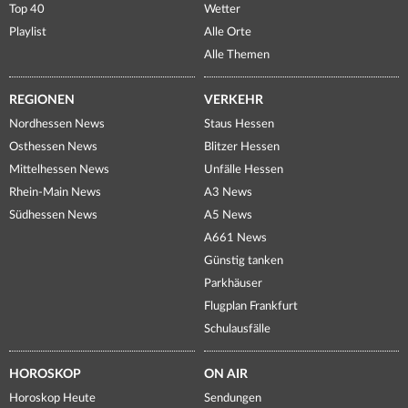
Top 40
Wetter
Playlist
Alle Orte
Alle Themen
REGIONEN
VERKEHR
Nordhessen News
Staus Hessen
Osthessen News
Blitzer Hessen
Mittelhessen News
Unfälle Hessen
Rhein-Main News
A3 News
Südhessen News
A5 News
A661 News
Günstig tanken
Parkhäuser
Flugplan Frankfurt
Schulausfälle
HOROSKOP
ON AIR
Horoskop Heute
Sendungen