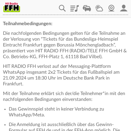
Playlist
Staupilot
Wetter
Webcam
Mein
Teilnahmebedingungen:
Die nachfolgenden Bedingungen gelten für die Teilnahme an
der Verlosung von “Tickets für das Bundesliga-Heimspiel
Eintracht Frankfurt gegen Borussia Mönchengladbach”,
präsentiert von HIT RADIO FFH (RADIO/TELE FFH GmbH &
Co. Betriebs-KG, FFH-Platz 1, 61118 Bad Vilbel).
HIT RADIO FFH verlost auf der Messaging-Plattform
WhatsApp insgesamt 2x2 Tickets für das Fußballspiel am
21.09.2024 um 18:30 Uhr im Deutsche Bank Park in
Frankfurt.
Mit der Teilnahme erklärt sich der/die Teilnehmer*in mit den
nachfolgenden Bedingungen einverstanden:
Das Gewinnspiel steht in keiner Verbindung zu
WhatsApp/Meta.
Die Anmeldung ist ausschließlich über das Gewinn-
Formular auf FFH.de und in der FFH-App möglich. Die