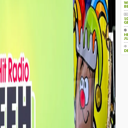
W
B
10
E
H
J
D