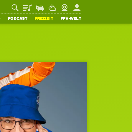
Playlist
Staupilot
Wetter
Webcam
Mein FFH
O
PODCAST
FREIZEIT
FFH-WELT