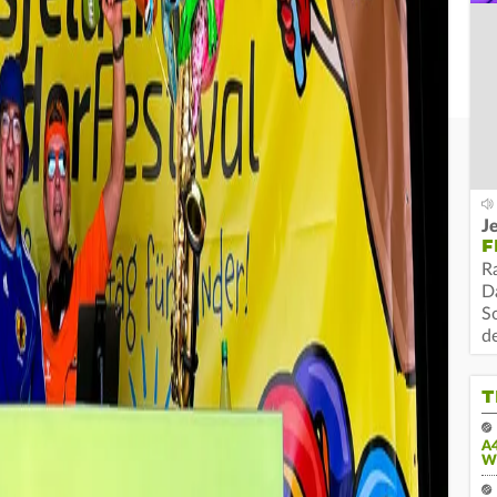
Je
F
R
D
S
d
T
A
W