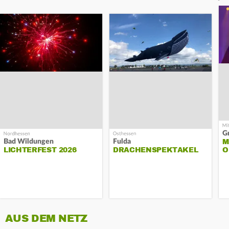
G
Südhessen
M
Bad Wildungen
Fulda
LICHTERFEST 2026
DRACHENSPEKTAKEL
O
AUS DEM NETZ