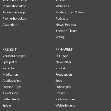
Wochenhoroskop
Videos
Monatshoroskop
Webcams
Jahreshoroskop
Moderatoren & Team
Partnerhoroskop
Podcasts
Aszendent
News-Podcast
Themen-Ticker
Voting
FREIZEIT
FFH-WELT
Veranstaltungen
FFH-App
Spielplätze
Newsletter
Rezepte
Kontakt
Meditation
Frequenzen
Ausflugsziele
Jobs
Freizeit-Tipps
Führungen
Ticketshop
Presse
Lotto Hessen
Radiowerbung
Spiele
Weiterbildung