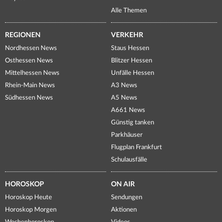
Alle Themen
REGIONEN
VERKEHR
Nordhessen News
Staus Hessen
Osthessen News
Blitzer Hessen
Mittelhessen News
Unfälle Hessen
Rhein-Main News
A3 News
Südhessen News
A5 News
A661 News
Günstig tanken
Parkhäuser
Flugplan Frankfurt
Schulausfälle
HOROSKOP
ON AIR
Horoskop Heute
Sendungen
Horoskop Morgen
Aktionen