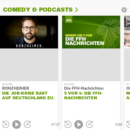
COMEDY & PODCASTS
RONZHEIMER
Die FFH-Nachrichten
O
DIE JOB-KRISE RAST
5 VOR 4: DIE FFH-
M
AUF DEUTSCHLAND ZU.
NACHRICHTEN
A
MIT STEFFEN
B
KAMPETER
G
Abspielen
Abspielen
zurück
vor
zurück
vor
47:27
3:04