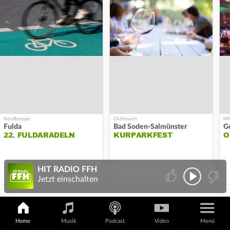
Südhessen
Fulda
Bad Soden-Salmünster
G
22. FULDARADELN
KURPARKFEST
O
HIT RADIO FFH
Jetzt einschalten
FUSSBALL
Home
Musik
Podcast
Video
Menü