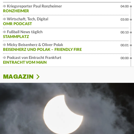
Kriegsreporter Paul Ronzheimer
04:00
RONZHEIMER
Wirtschaft, Tech, Digital
03:00
OMR PODCAST
Fußball News täglich
00:10
STAMMPLATZ
Micky Beisenherz & Oliver Polak
00:01
BEISENHERZ UND POLAK – FRIENDLY FIRE
Podcast von Eintracht Frankfurt
00:00
EINTRACHT VOM MAIN
MAGAZIN