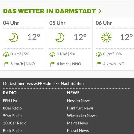
DAS WETTER IN DARMSTADT
04 Uhr
05 Uhr
06 Uhr
12°
12°
12°
0 l/m² | 5%
0 l/m² | 5%
0 l/m² | 0%
5 km/h | NNO
4 km/h | NNO
4 km/h | NO
Du bist hier:
www.FFH.de
>>>
Nachrichten
RADIO
NEWS
FFH Live
Hessen News
80er Radio
Frankfurt News
90er Radio
Wiesbaden News
2000er Radio
Mainz News
Rock Radio
Kassel News