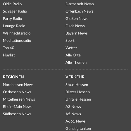
Oldie Radio
Darmstadt News
Schlager Radio
Offenbach News
Party Radio
Gießen News
Lounge Radio
Fulda News
Weihnachtsradio
Bayern News
Meditationsradio
Sport
Top 40
Wetter
Playlist
Alle Orte
Alle Themen
REGIONEN
VERKEHR
Nordhessen News
Staus Hessen
Osthessen News
Blitzer Hessen
Mittelhessen News
Unfälle Hessen
Rhein-Main News
A3 News
Südhessen News
A5 News
A661 News
Günstig tanken