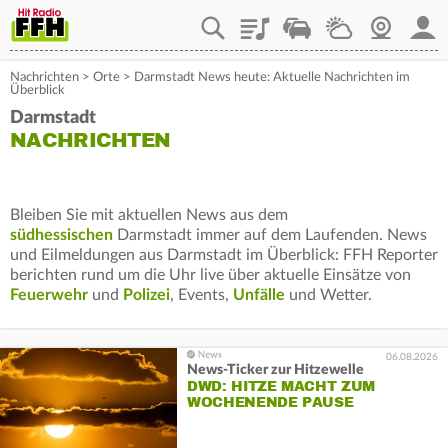
Playlist
Staupilot
Wetter
Webcam
Mein
Nachrichten
>
Orte
>
Darmstadt News heute: Aktuelle Nachrichten im
Überblick
Darmstadt
NACHRICHTEN
Bleiben Sie mit aktuellen News aus dem
südhessischen
Darmstadt immer auf dem Laufenden. News
und Eilmeldungen aus Darmstadt im Überblick: FFH Reporter
berichten rund um die Uhr live über aktuelle Einsätze von
Feuerwehr
und
Polizei
, Events,
Unfälle
und Wetter.
06.08.2026
News-Ticker zur Hitzewelle
DWD: HITZE MACHT ZUM
WOCHENENDE PAUSE