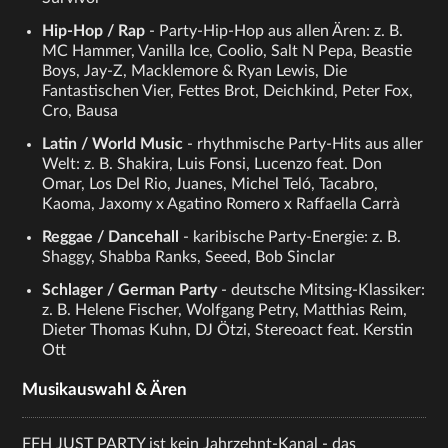
Hip-Hop / Rap
- Party-Hip-Hop aus allen Ären: z. B.
MC Hammer, Vanilla Ice, Coolio, Salt N Pepa, Beastie
Boys, Jay-Z, Macklemore & Ryan Lewis, Die
Fantastischen Vier, Fettes Brot, Deichkind, Peter Fox,
Cro, Bausa
Latin / World Music
- rhythmische Party-Hits aus aller
Welt: z. B. Shakira, Luis Fonsi, Lucenzo feat. Don
Omar, Los Del Rio, Juanes, Michel Teló, Tacabro,
Kaoma, Jaxomy x Agatino Romero x Raffaella Carrà
Reggae / Dancehall
- karibische Party-Energie: z. B.
Shaggy, Shabba Ranks, Seeed, Bob Sinclar
Schlager / German Party
- deutsche Mitsing-Klassiker:
z. B. Helene Fischer, Wolfgang Petry, Matthias Reim,
Dieter Thomas Kuhn, DJ Ötzi, Stereoact feat. Kerstin
Ott
Musikauswahl & Ären
FFH JUST PARTY ist kein Jahrzehnt-Kanal - das