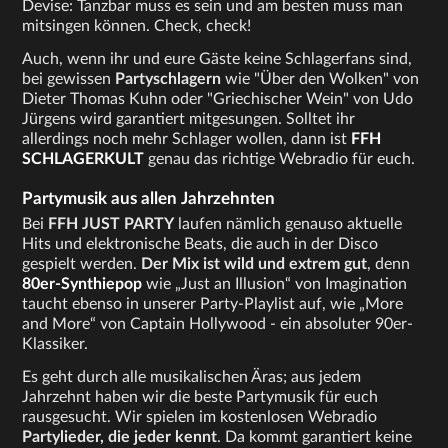
Devise: Tanzbar muss es sein und am besten muss man
mitsingen können. Check, check!
Auch, wenn ihr und eure Gäste keine Schlagerfans sind,
bei gewissen
Partyschlagern
wie "Über den Wolken" von
Dieter Thomas Kuhn oder "Griechischer Wein" von Udo
Jürgens wird garantiert mitgesungen. Solltet ihr
allerdings noch mehr Schlager wollen, dann ist
FFH
SCHLAGERKULT
genau das richtige Webradio für euch.
Partymusik aus allen Jahrzehnten
Bei
FFH JUST PARTY
laufen nämlich genauso aktuelle
Hits und elektronische Beats, die auch in der Disco
gespielt werden.
Der Mix ist wild und extrem gut
, denn
80er-Synthiepop
wie „Just an Illusion“ von Imagination
taucht ebenso in unserer Party-Playlist auf, wie „More
and More“ von Captain Hollywood - ein absoluter 90er-
Klassiker.
Es geht durch alle musikalischen Äras; aus jedem
Jahrzehnt haben wir die beste Partymusik für euch
rausgesucht. Wir spielen im kostenlosen Webradio
Partylieder, die jeder kennt
. Da kommt garantiert keine