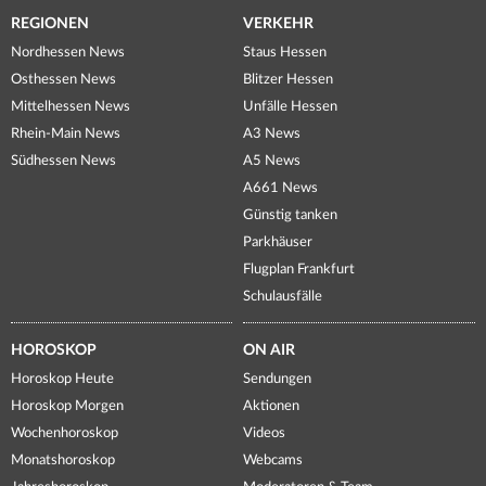
REGIONEN
VERKEHR
Nordhessen News
Staus Hessen
Osthessen News
Blitzer Hessen
Mittelhessen News
Unfälle Hessen
Rhein-Main News
A3 News
Südhessen News
A5 News
A661 News
Günstig tanken
Parkhäuser
Flugplan Frankfurt
Schulausfälle
HOROSKOP
ON AIR
Horoskop Heute
Sendungen
Horoskop Morgen
Aktionen
Wochenhoroskop
Videos
Monatshoroskop
Webcams