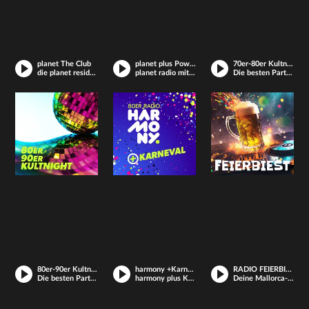
planet The Club
planet plus Power
70er-80er Kultnight
die planet resident djs mixen hip hop, mash up, house & dance.
planet radio mit extra-viel beats
Die besten Partysongs der 70er und 80er
80er-90er Kultnight Radio
harmony +Karneval
RADIO FEIERBIEST
Die besten Partysongs der 80er und 90er
harmony plus Karneval
Deine Mallorca-, Hütten-, Festzelt-Party