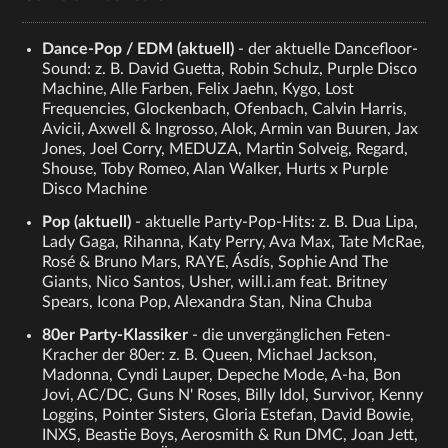
Dance-Pop / EDM (aktuell)
- der aktuelle Dancefloor-
Sound: z. B. David Guetta, Robin Schulz, Purple Disco
Machine, Alle Farben, Felix Jaehn, Kygo, Lost
Frequencies, Glockenbach, Ofenbach, Calvin Harris,
Avicii, Axwell & Ingrosso, Alok, Armin van Buuren, Jax
Jones, Joel Corry, MEDUZA, Martin Solveig, Regard,
Shouse, Toby Romeo, Alan Walker, Hurts x Purple
Disco Machine
Pop (aktuell)
- aktuelle Party-Pop-Hits: z. B. Dua Lipa,
Lady Gaga, Rihanna, Katy Perry, Ava Max, Tate McRae,
Rosé & Bruno Mars, RAYE, Ásdís, Sophie And The
Giants, Nico Santos, Usher, will.i.am feat. Britney
Spears, Icona Pop, Alexandra Stan, Nina Chuba
80er Party-Klassiker
- die unvergänglichen Feten-
Kracher der 80er: z. B. Queen, Michael Jackson,
Madonna, Cyndi Lauper, Depeche Mode, A-ha, Bon
Jovi, AC/DC, Guns N' Roses, Billy Idol, Survivor, Kenny
Loggins, Pointer Sisters, Gloria Estefan, David Bowie,
INXS, Beastie Boys, Aerosmith & Run DMC, Joan Jett,