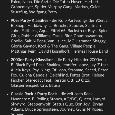
Falco, Nena, Die Ärzte, Die Toten Hosen, Herbert
Grönemeyer, Spider Murphy Gang, Markus, Geier
Sturzflug, Wolfgang Petry
90er Party-Klassiker
- die Kult-Partysongs der 90er: z.
B. Snap!, Haddaway, La Bouche, Scooter, Scatman
John, Faithless, Aqua, Eiffel 65, Backstreet Boys, Spice
Girls, Robbie Williams, Oasis, Blur, Chumbawamba,
Coolio, Salt N Pepa, Vanilla Ice, MC Hammer, Shaggy,
Gloria Gaynor, Kool & The Gang, Village People,
Matthias Reim, David Hasselhoff, Hermes House Band
2000er Party-Klassiker
- die Party-Hits der 2000er: z.
B. Black Eyed Peas, Shakira, Jennifer Lopez, Jay-Z feat.
Alicia Keys, Psy, Kings Of Leon, Stromae, Seeed, Peter
Fox, Culcha Candela, Deichkind, Fettes Brot, Helene
Fischer, Stereoact feat. Kerstin Ott, DJ Ötzi,
Glasperlenspiel, Cro, Bausa
Classic Rock / Party Rock
- die zeitlosen Rock-
Hymnen: z. B. Rolling Stones, AC/DC, Queen, Lynyrd
Skynyrd, Steppenwolf, Status Quo, Bon Jovi, Bryan
Adams, Bruce Springsteen, Journey, Guns N' Roses,
Survivor