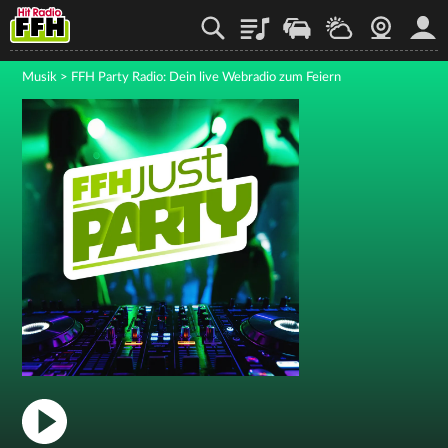
Playlist
Staupilot
Wetter
Webcam
Mein
Musik
>
FFH Party Radio: Dein live Webradio zum Feiern