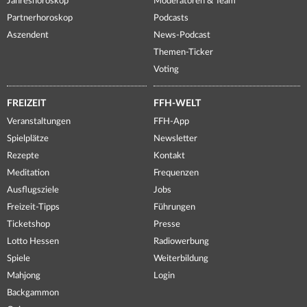
Jahreshoroskop
Moderatoren & Team
Partnerhoroskop
Podcasts
Aszendent
News-Podcast
Themen-Ticker
Voting
FREIZEIT
FFH-WELT
Veranstaltungen
FFH-App
Spielplätze
Newsletter
Rezepte
Kontakt
Meditation
Frequenzen
Ausflugsziele
Jobs
Freizeit-Tipps
Führungen
Ticketshop
Presse
Lotto Hessen
Radiowerbung
Spiele
Weiterbildung
Mahjong
Login
Backgammon