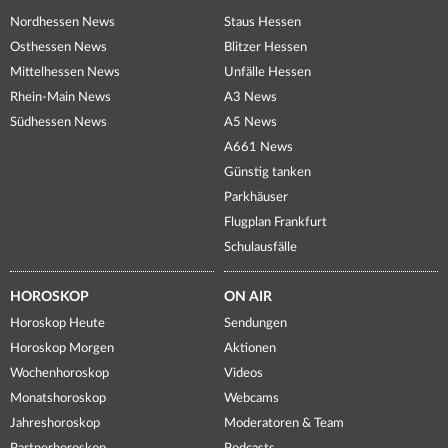
Nordhessen News
Staus Hessen
Osthessen News
Blitzer Hessen
Mittelhessen News
Unfälle Hessen
Rhein-Main News
A3 News
Südhessen News
A5 News
A661 News
Günstig tanken
Parkhäuser
Flugplan Frankfurt
Schulausfälle
HOROSKOP
ON AIR
Horoskop Heute
Sendungen
Horoskop Morgen
Aktionen
Wochenhoroskop
Videos
Monatshoroskop
Webcams
Jahreshoroskop
Moderatoren & Team