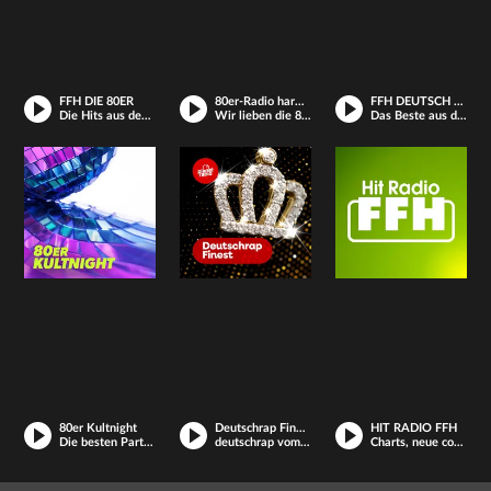
FFH DIE 80ER
80er-Radio harmony
FFH DEUTSCH PUR
Die Hits aus dem Kult-Jahrzehnt
Wir lieben die 80er!
Das Beste aus deutschem Rock, Pop und Rap - Hits & Klassiker
80er Kultnight
Deutschrap Finest
HIT RADIO FFH
Die besten Partysongs der 80er
deutschrap vom allerfeinsten
Charts, neue coole Hits und deine Lieblings-Songs