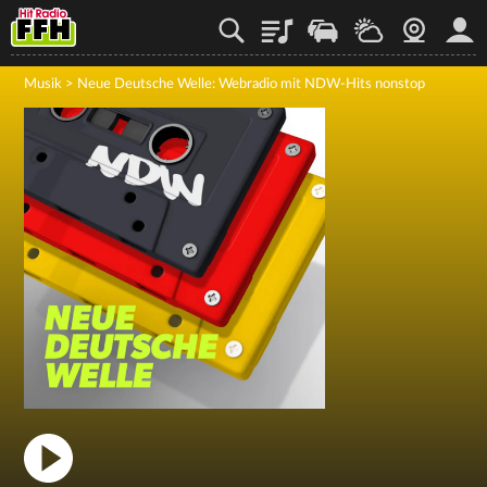
Playlist
Staupilot
Wetter
Webcam
Mein
Musik
>
Neue Deutsche Welle: Webradio mit NDW-Hits nonstop