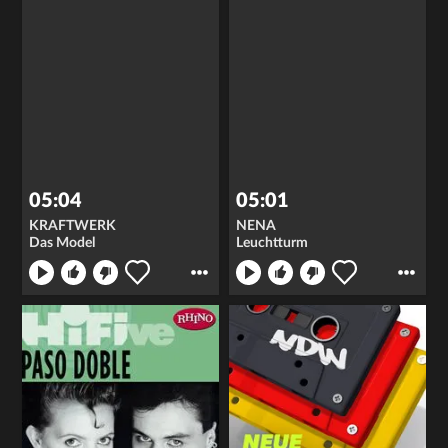
05:04
05:01
KRAFTWERK
NENA
Das Model
Leuchtturm