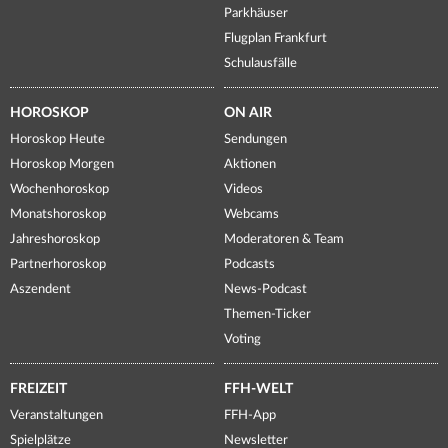
Parkhäuser
Flugplan Frankfurt
Schulausfälle
HOROSKOP
ON AIR
Horoskop Heute
Sendungen
Horoskop Morgen
Aktionen
Wochenhoroskop
Videos
Monatshoroskop
Webcams
Jahreshoroskop
Moderatoren & Team
Partnerhoroskop
Podcasts
Aszendent
News-Podcast
Themen-Ticker
Voting
FREIZEIT
FFH-WELT
Veranstaltungen
FFH-App
Spielplätze
Newsletter