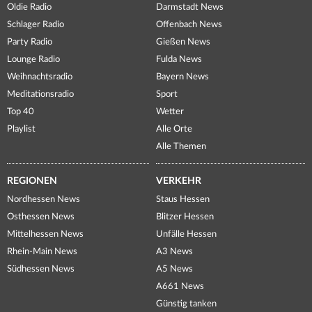
Oldie Radio
Darmstadt News
Schlager Radio
Offenbach News
Party Radio
Gießen News
Lounge Radio
Fulda News
Weihnachtsradio
Bayern News
Meditationsradio
Sport
Top 40
Wetter
Playlist
Alle Orte
Alle Themen
REGIONEN
VERKEHR
Nordhessen News
Staus Hessen
Osthessen News
Blitzer Hessen
Mittelhessen News
Unfälle Hessen
Rhein-Main News
A3 News
Südhessen News
A5 News
A661 News
Günstig tanken