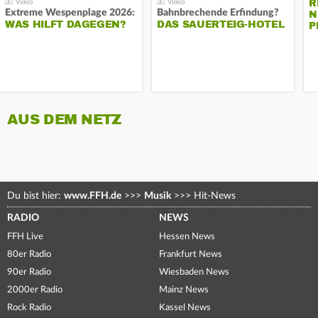
R
Extreme Wespenplage 2026:
Bahnbrechende Erfindung?
N
WAS HILFT DAGEGEN?
DAS SAUERTEIG-HOTEL
P
AUS DEM NETZ
Du bist hier:
www.FFH.de
>>>
Musik
>>>
Hit-News
RADIO
NEWS
FFH Live
Hessen News
80er Radio
Frankfurt News
90er Radio
Wiesbaden News
2000er Radio
Mainz News
Rock Radio
Kassel News