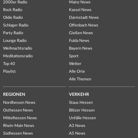
2000er Radio
Mainz News
Rock Radio
Kassel News
Oldie Radio
Darmstadt News
Schlager Radio
Offenbach News
Party Radio
Gießen News
Lounge Radio
Fulda News
Weihnachtsradio
Bayern News
Meditationsradio
Sport
Top 40
Wetter
Playlist
Alle Orte
Alle Themen
REGIONEN
VERKEHR
Nordhessen News
Staus Hessen
Osthessen News
Blitzer Hessen
Mittelhessen News
Unfälle Hessen
Rhein-Main News
A3 News
Südhessen News
A5 News