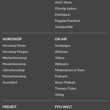
A661 News
Günstig tanken
Parkhäuser
Flugplan Frankfurt
Schulausfälle
HOROSKOP
ON AIR
Horoskop Heute
Sendungen
Horoskop Morgen
Aktionen
Wochenhoroskop
Videos
Monatshoroskop
Webcams
Jahreshoroskop
Moderatoren & Team
Partnerhoroskop
Podcasts
Aszendent
News-Podcast
Themen-Ticker
Voting
FREIZEIT
FFH-WELT