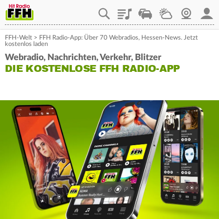
Playlist
Staupilot
Wetter
Webcam
Mein
FFH-Welt
>
FFH Radio-App: Über 70 Webradios, Hessen-News. Jetzt
kostenlos laden
Webradio, Nachrichten, Verkehr, Blitzer
DIE KOSTENLOSE FFH RADIO-APP