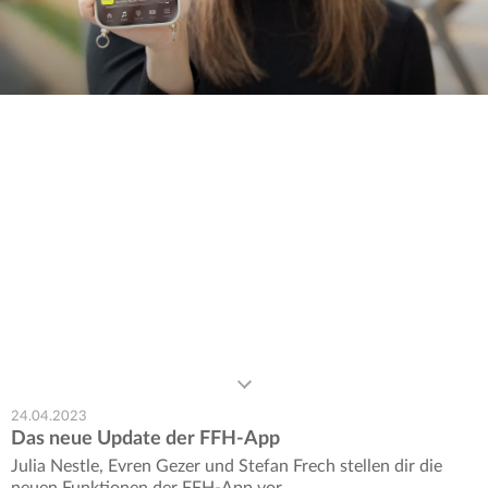
0
seconds
of
0
seconds
24.04.2023
Das neue Update der FFH-App
Julia Nestle, Evren Gezer und Stefan Frech stellen dir die
neuen Funktionen der FFH-App vor.