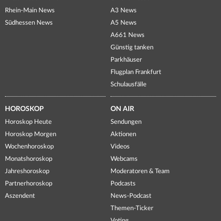
Rhein-Main News
A3 News
Südhessen News
A5 News
A661 News
Günstig tanken
Parkhäuser
Flugplan Frankfurt
Schulausfälle
HOROSKOP
ON AIR
Horoskop Heute
Sendungen
Horoskop Morgen
Aktionen
Wochenhoroskop
Videos
Monatshoroskop
Webcams
Jahreshoroskop
Moderatoren & Team
Partnerhoroskop
Podcasts
Aszendent
News-Podcast
Themen-Ticker
Voting