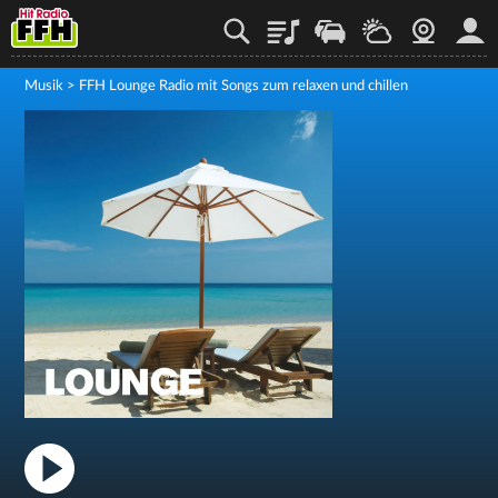
Playlist
Staupilot
Wetter
Webcam
Mein
Musik
>
FFH Lounge Radio mit Songs zum relaxen und chillen