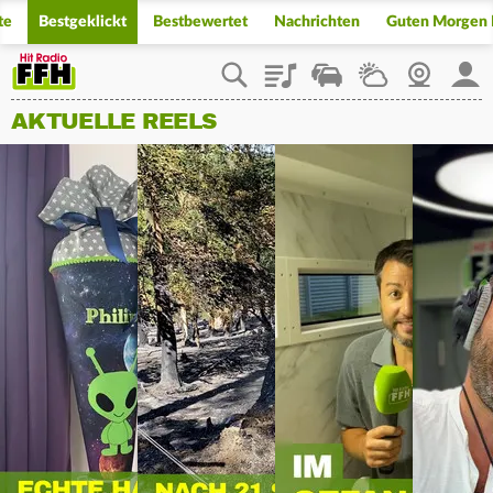
te
Bestgeklickt
Bestbewertet
Nachrichten
Guten Morgen
Playlist
Staupilot
Wetter
Webcam
Mein
AKTUELLE REELS