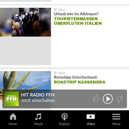
Urlaub wie im Albtraum?
TOURISTENMASSEN
ÜBERFLUTEN ITALIEN
Reisetipp Griechenland:
ROADTRIP KASSANDRA
HIT RADIO FFH
Jetzt einschalten
Home
Musik
Podcast
Video
Menü