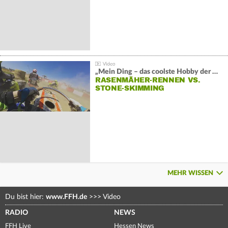
„Mein Ding – das coolste Hobby der Welt“:
RASENMÄHER-RENNEN VS.
STONE-SKIMMING
MEHR WISSEN
Du bist hier:
www.FFH.de
>>>
Video
RADIO
NEWS
FFH Live
Hessen News