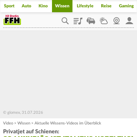
Sport
Auto
Kino
Wissen
Lifestyle
Reise
Gaming
Playlist
Staupilot
Wetter
Webcam
Mein
© glomex, 31.07.2026
Video
>
Wissen
>
Aktuelle Wissens-Videos im Überblick
Privatjet auf Schienen: