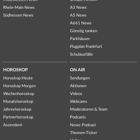
Rhein-Main News
A3 News
Südhessen News
A5 News
A661 News
Günstig tanken
Parkhäuser
Flugplan Frankfurt
Schulausfälle
HOROSKOP
ON AIR
Horoskop Heute
Sendungen
Horoskop Morgen
Aktionen
Wochenhoroskop
Videos
Monatshoroskop
Webcams
Jahreshoroskop
Moderatoren & Team
Partnerhoroskop
Podcasts
Aszendent
News-Podcast
Themen-Ticker