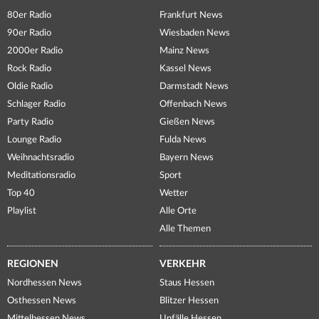
80er Radio
Frankfurt News
90er Radio
Wiesbaden News
2000er Radio
Mainz News
Rock Radio
Kassel News
Oldie Radio
Darmstadt News
Schlager Radio
Offenbach News
Party Radio
Gießen News
Lounge Radio
Fulda News
Weihnachtsradio
Bayern News
Meditationsradio
Sport
Top 40
Wetter
Playlist
Alle Orte
Alle Themen
REGIONEN
VERKEHR
Nordhessen News
Staus Hessen
Osthessen News
Blitzer Hessen
Mittelhessen News
Unfälle Hessen