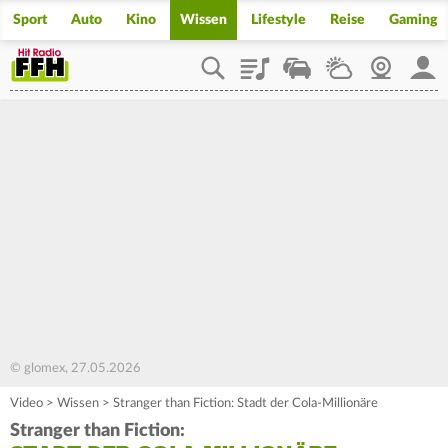
Sport
Auto
Kino
Wissen
Lifestyle
Reise
Gaming
Playlist
Staupilot
Wetter
Webcam
Mein
© glomex, 27.05.2026
Video
>
Wissen
>
Stranger than Fiction: Stadt der Cola-Millionäre
Stranger than Fiction: