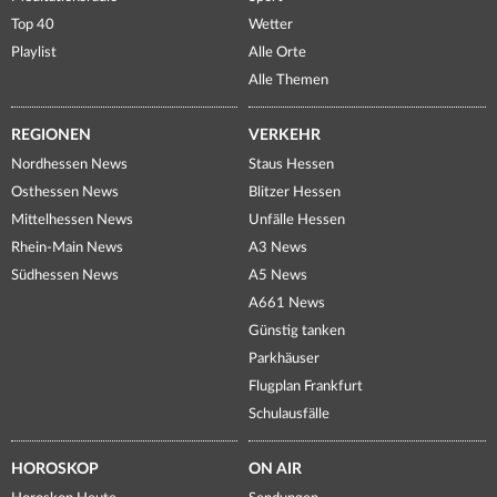
Top 40
Wetter
Playlist
Alle Orte
Alle Themen
REGIONEN
VERKEHR
Nordhessen News
Staus Hessen
Osthessen News
Blitzer Hessen
Mittelhessen News
Unfälle Hessen
Rhein-Main News
A3 News
Südhessen News
A5 News
A661 News
Günstig tanken
Parkhäuser
Flugplan Frankfurt
Schulausfälle
HOROSKOP
ON AIR