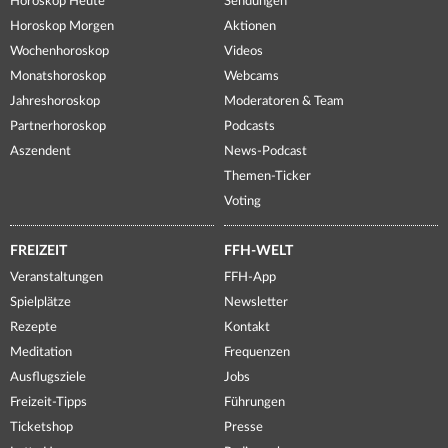
Horoskop Heute
Sendungen
Horoskop Morgen
Aktionen
Wochenhoroskop
Videos
Monatshoroskop
Webcams
Jahreshoroskop
Moderatoren & Team
Partnerhoroskop
Podcasts
Aszendent
News-Podcast
Themen-Ticker
Voting
FREIZEIT
FFH-WELT
Veranstaltungen
FFH-App
Spielplätze
Newsletter
Rezepte
Kontakt
Meditation
Frequenzen
Ausflugsziele
Jobs
Freizeit-Tipps
Führungen
Ticketshop
Presse