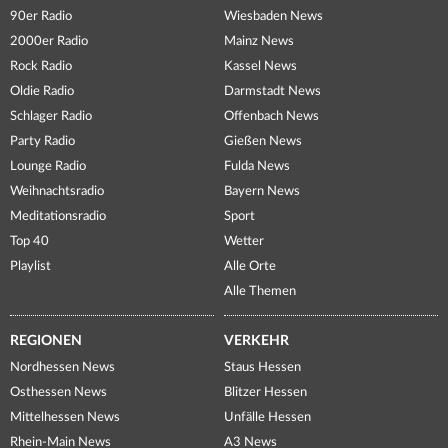
90er Radio
Wiesbaden News
2000er Radio
Mainz News
Rock Radio
Kassel News
Oldie Radio
Darmstadt News
Schlager Radio
Offenbach News
Party Radio
Gießen News
Lounge Radio
Fulda News
Weihnachtsradio
Bayern News
Meditationsradio
Sport
Top 40
Wetter
Playlist
Alle Orte
Alle Themen
REGIONEN
VERKEHR
Nordhessen News
Staus Hessen
Osthessen News
Blitzer Hessen
Mittelhessen News
Unfälle Hessen
Rhein-Main News
A3 News