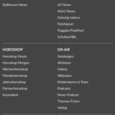
Südhessen News
A5 News
A661 News
Günstig tanken
Parkhäuser
Flugplan Frankfurt
Schulausfälle
HOROSKOP
ON AIR
Horoskop Heute
Sendungen
Horoskop Morgen
Aktionen
Wochenhoroskop
Videos
Monatshoroskop
Webcams
Jahreshoroskop
Moderatoren & Team
Partnerhoroskop
Podcasts
Aszendent
News-Podcast
Themen-Ticker
Voting