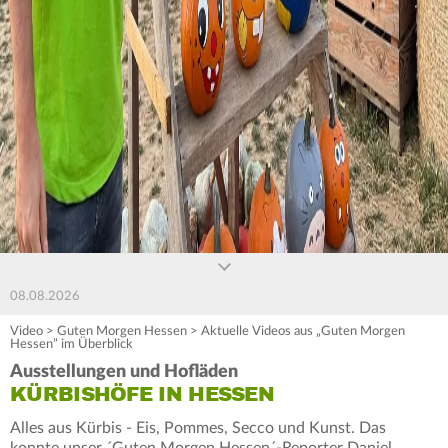
0
seconds
of
0
seconds
08.08.2026
Video
>
Guten Morgen Hessen
>
Aktuelle Videos aus „Guten Morgen
Hessen” im Überblick
Ausstellungen und Hofläden
KÜRBISHÖFE IN HESSEN
Alles aus Kürbis - Eis, Pommes, Secco und Kunst. Das