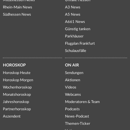
Mittelhessen News
Unfälle Hessen
Rhein-Main News
A3 News
Südhessen News
A5 News
A661 News
Günstig tanken
Parkhäuser
Flugplan Frankfurt
Schulausfälle
HOROSKOP
ON AIR
Horoskop Heute
Sendungen
Horoskop Morgen
Aktionen
Wochenhoroskop
Videos
Monatshoroskop
Webcams
Jahreshoroskop
Moderatoren & Team
Partnerhoroskop
Podcasts
Aszendent
News-Podcast
Themen-Ticker