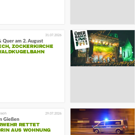
31.07.2026
& Quer am 2. August
ECH, ZOCKERKIRCHE
WALDKUGELBAHN
29.07.2026
in Gießen
RWEHR RETTET
ORIN AUS WOHNUNG