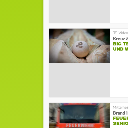
Kreuz 
BIG T
UND 
Brand 
FEUE
SENI