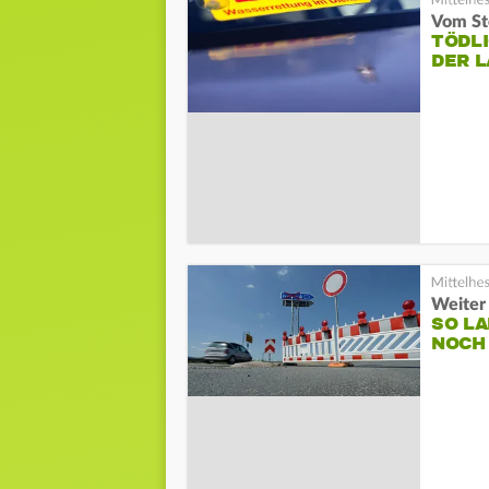
Vom St
TÖDLI
DER 
Weiter
SO LA
NOCH