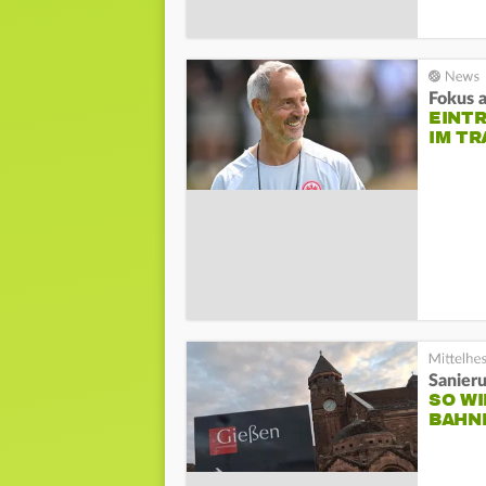
Fokus 
EINT
IM TR
Sanier
SO WI
AHNH