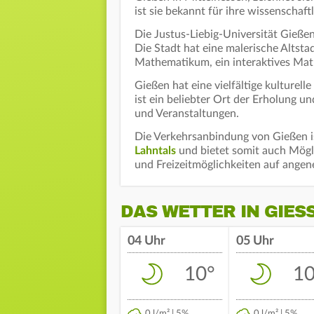
ist sie bekannt für ihre wissenschaft
Die Justus-Liebig-Universität Gießen
Die Stadt hat eine malerische Altst
Mathematikum, ein interaktives M
Gießen hat eine vielfältige kulturel
ist ein beliebter Ort der Erholung u
und Veranstaltungen.
Die Verkehrsanbindung von Gießen i
Lahntals
und bietet somit auch Mögli
und Freizeitmöglichkeiten auf ange
DAS WETTER IN GIESS
04 Uhr
05 Uhr
10°
10
0 l/m² | 5%
0 l/m² | 5%