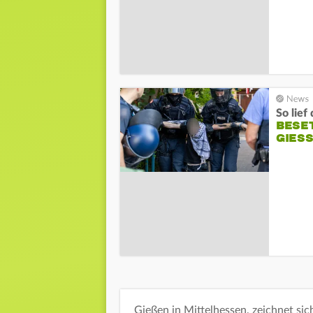
So lief
BESET
GIESS
Gießen in Mittelhessen, zeichnet sic