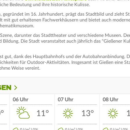
liche Bedeutung und ihre historische Kulisse.
, gegründet im 16. Jahrhundert, prägt das Stadtbild und zieht S
adt mit gut erhaltenen Fachwerkhäusern und bietet auch modern
athematikmuseum.
le Szene, darunter das Stadttheater und verschiedene Museen. De
nd Bildung. Die Stadt veranstaltet auch jährlich das "Gießener K
st gut, dank des Hauptbahnhofs und der Autobahnanbindung. Di
chkeiten für Outdoor-Aktivitäten. Insgesamt ist Gießen eine St
nehme Weise vereint.
EN
06 Uhr
07 Uhr
08 Uhr
°
11°
13°
0 l/m² | 0%
0 l/m² | 0%
0 l/m² | 0%