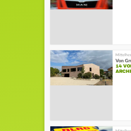
Von Gru
14 V
ARCH