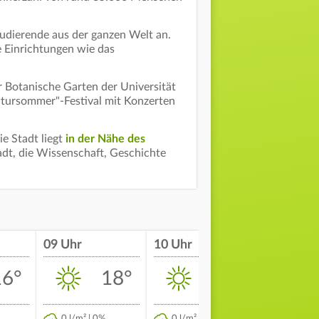
tudierende aus der ganzen Welt an.
e Einrichtungen wie das
r Botanische Garten der Universität
ultursommer"-Festival mit Konzerten
e Stadt liegt
in der Nähe des
adt, die Wissenschaft, Geschichte
09 Uhr
10 Uhr
11 Uhr
16°
18°
20°
0 l/m² | 0%
0 l/m² | 0%
0 l/m² | 