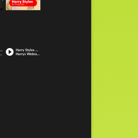
Coldplay & Friends
Harry Styles & Friends
y mit Hits von Ed Sheeran, Harry Styles, Beyoncé.
Harrys Webradio Stream mit den besten Pop Songs!