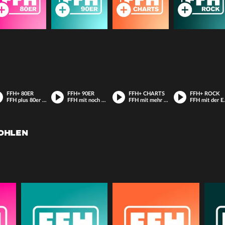
FFH+ 80ER
FFH+ 90ER
FFH+ CHARTS
FFH+ ROCK
FFH plus 80er Kulthits
FFH mit noch mehr Hits aus den 90ern
FFH mit mehr Hits aus den Charts
FFH mit der 
FOHLEN