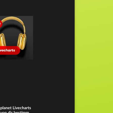
planet Livecharts
von dir bestimmt: die aktuellen charts in echtzeit