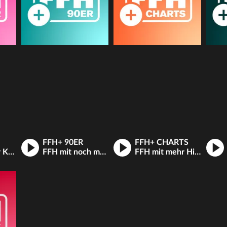
FFH+ 90ER
FFH+ CHARTS
FFH plus 80er Kulthits
FFH mit noch mehr Hits aus den 90ern
FFH mit mehr Hits aus den Charts