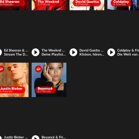
Ed Sheeran & Friends
The Weeknd & Friends
David Guetta & Friends
Stream The Dream – die beliebtesten Tracks von Ed Sheeran & Co.
Deine Playlist, dein Webradio. Mit The Weeknd und den Größen der Charts.
Klicken, hören, tanzen! Dein Guetta-Beat-Hub im Netz!
Die Welt von Coldpla
Justin Bieber & Friends
Beyoncé & Friends