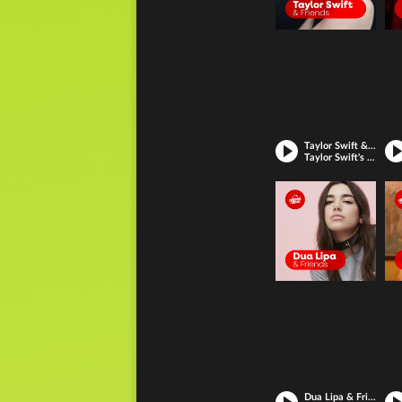
Taylor Swift & Friends
Taylor Swift's musikalischer Freundeskreis – Jetzt reinhören!
Dua Lipa & Friends