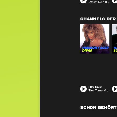
Das ist Dein Beat mit den Lieblingssongs von Dua Lipa.
CHANNELS DER 
80er Divas
Tina Turner & Co. Legendäre Stimmen nonstop.
SCHON GEHÖRT