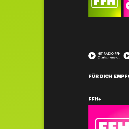
HIT RADIO FFH
Charts, neue coole Hits und deine Lieblings-Songs
FÜR DICH EMP
FFH+