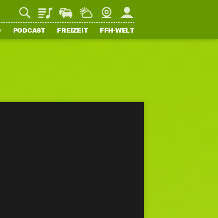
Playlist
Staupilot
Wetter
Webcam
Mein FFH
O
PODCAST
FREIZEIT
FFH-WELT