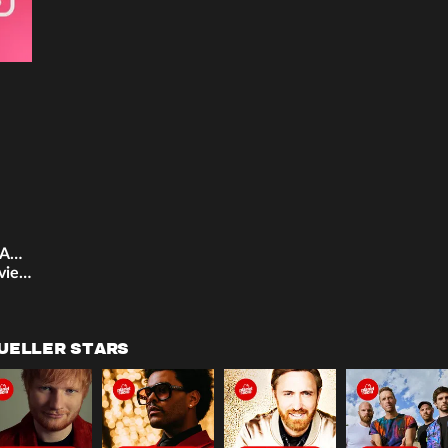
FFH+ WEIHNACHTEN
FFH mit ganz vielen Weihnachtsliedern
UELLER STARS