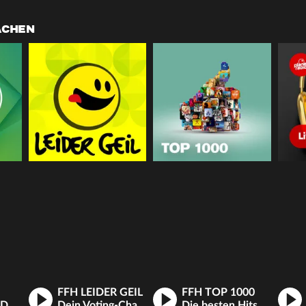
ACHEN
FFH LEIDER GEIL
FFH TOP 1000
Deine Musik, Deine Charts - Stimme live ab für die FFH Top 40!
Dein Voting-Channel. Hier bestimmt ihr, was läuft
Die besten Hits aller Zeiten im Mega-Countdown