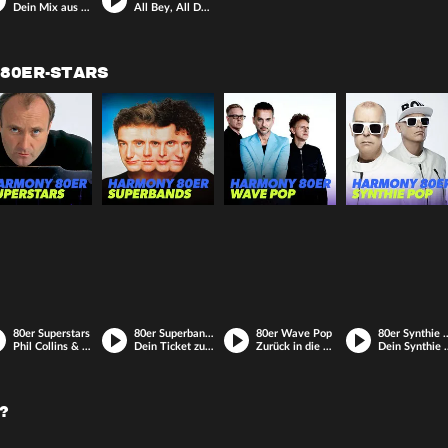
Dein Mix aus Bieber-Songs und Star-Tracks!
All Bey, All Day – Beyoncé & Friends rocken dein Radio!
80ER-STARS
80er Superstars
80er Superbands
80er Wave Pop
80er Synth
Phil Collins & Co. nonstop.
Dein Ticket zurück in die Ära der Musikgiganten.
Zurück in die Ära der Poprevolution – mit dem 80er Wave Pop Radio.
Dein Synthie Soundtrack - die unsterbli
?