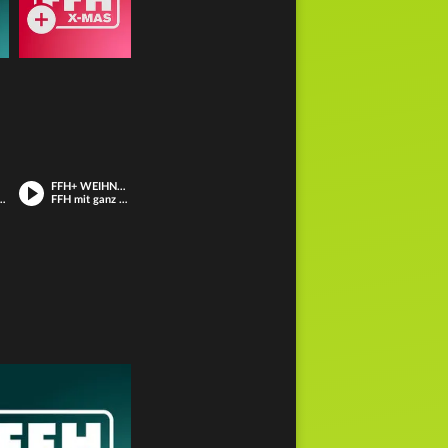
FFH+ WEIHNACHTEN
Extraportion Rock
FFH mit ganz vielen Weihnachtsliedern