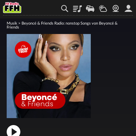
Playlist
Staupilot
Wetter
Webcam
Mein
Musik
>
Beyoncé & Friends Radio: nonstop Songs von Beyoncé &
Friends