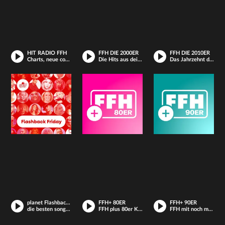
HIT RADIO FFH
FFH DIE 2000ER
FFH DIE 2010ER
Charts, neue coole Hits und deine Lieblings-Songs
Die Hits aus deinem MP3-Player
Das Jahrzehnt der Pokémons und DJ Tracks
planet Flashback Friday
FFH+ 80ER
FFH+ 90ER
die besten songs zu den coolsten erinnerungen – hier ist jeden tag flashback friday!
FFH plus 80er Kulthits
FFH mit noch mehr Hits aus den 90ern