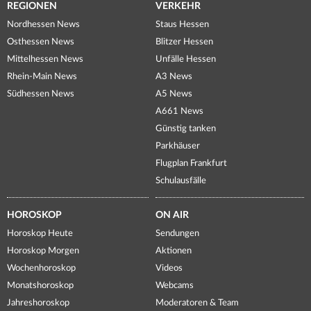
REGIONEN
VERKEHR
Nordhessen News
Staus Hessen
Osthessen News
Blitzer Hessen
Mittelhessen News
Unfälle Hessen
Rhein-Main News
A3 News
Südhessen News
A5 News
A661 News
Günstig tanken
Parkhäuser
Flugplan Frankfurt
Schulausfälle
HOROSKOP
ON AIR
Horoskop Heute
Sendungen
Horoskop Morgen
Aktionen
Wochenhoroskop
Videos
Monatshoroskop
Webcams
Jahreshoroskop
Moderatoren & Team