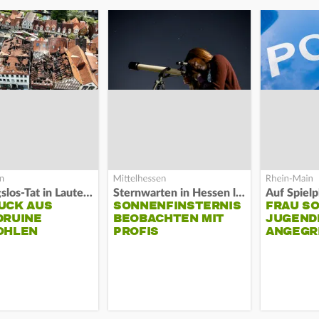
Fassungslos-Tat in Lauterbach
Sternwarten in Hessen laden ein
UCK AUS
SONNENFINSTERNIS
FRAU S
DRUINE
BEOBACHTEN MIT
JUGEND
OHLEN
PROFIS
ANGEGR
HABEN