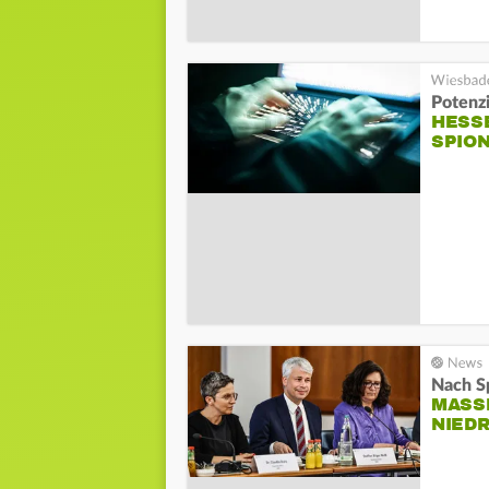
Potenzi
HESSE
SPIO
Nach Sp
MASS
IEDR