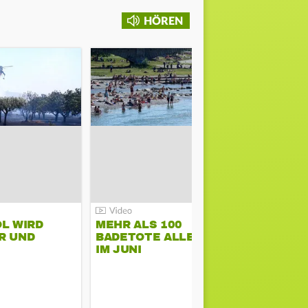
HÖREN
L WIRD
MEHR ALS 100
Totes Kleink
R UND
BADETOTE ALLEIN
FREMDVE
IM JUNI
AUSGESC