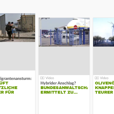
igrantenansturm:
ÜFT
OLIVENÖ
Hybrider Anschlag?
TZLICHE
BUNDESANWALTSCHAFT
KNAPPE
R FÜR
ERMITTELT ZU…
TEURER
IEN