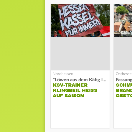
"Löwen aus dem Käfig lassen"
KSV-TRAINER
SCHM
KLINGBEIL HEISS A
BRAN
UF SAISON
GEST