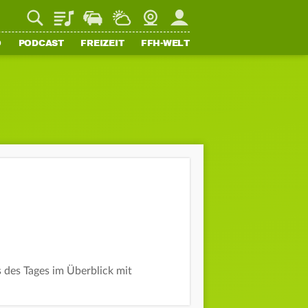
Playlist
Staupilot
Wetter
Webcam
Mein FFH
O
PODCAST
FREIZEIT
FFH-WELT
 des Tages im Überblick mit