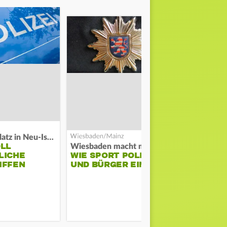
Auf Spielplatz in Neu-Isenburg
OLL
COACH KO
Wiesbaden macht mobil
LICHE
WIE SPORT POLIZEI
WILL ERS
IFFEN
UND BÜRGER EINT
STABILITÄ