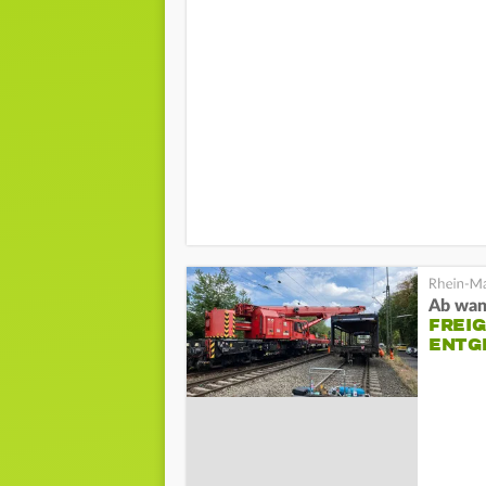
Ab wan
FREI
ENTGL