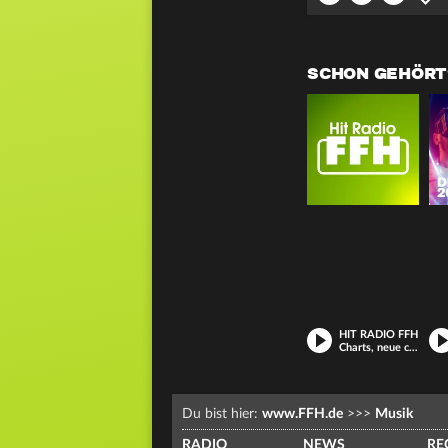
SCHON GEHÖRT
HIT RADIO FFH
Charts, neue coole Hits und deine Lieblings-Songs
Du bist hier:
www.FFH.de
>>>
Musik
RADIO
NEWS
RE