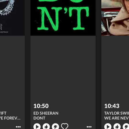
10:50
10:43
IFT
ED SHEERAN
TAYLOR SWI
I DON'T WANNA LIVE FOREVER (FIFTY SHADES DARKER)
DONT