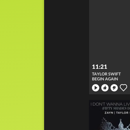
11:21
TAYLOR SWIFT
BEGIN AGAIN
ong nicht
en: merken