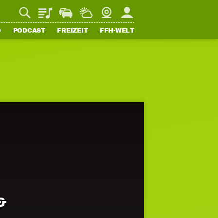
Playlist
Staupilot
Wetter
Webcam
Mein FFH
O
PODCAST
FREIZEIT
FFH-WELT
&