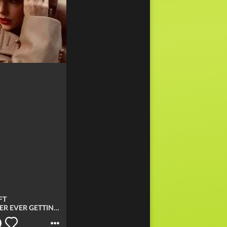
FT
WE ARE NEVER EVER GETTING BACK TOGETHER (TAYLOR'S VERSION)