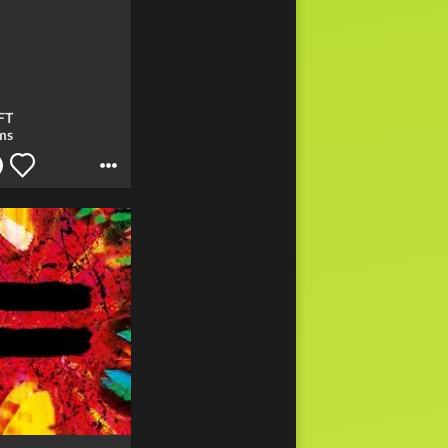
FT
ms