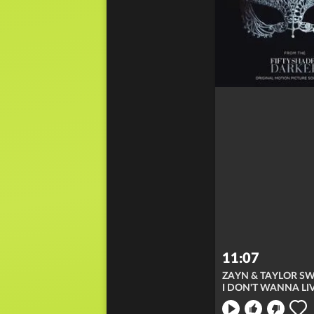
11:07
ZAYN & TAYLOR SW
ong nicht
en: merken