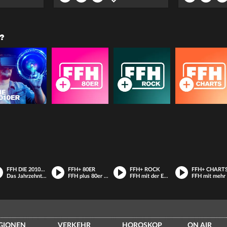
?
FFH DIE 2010ER
FFH+ 80ER
FFH+ ROCK
FFH+ CHART
Das Jahrzehnt der Pokémons und DJ Tracks
FFH plus 80er Kulthits
FFH mit der Extraportion Rock
F
GIONEN
VERKEHR
HOROSKOP
ON AIR