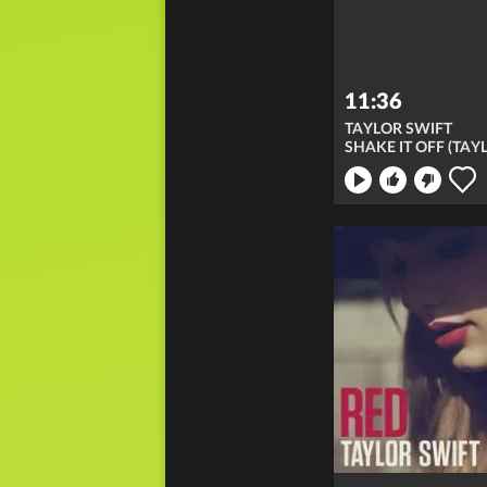
11:36
TAYLOR SWIFT
ong nicht
en: merken