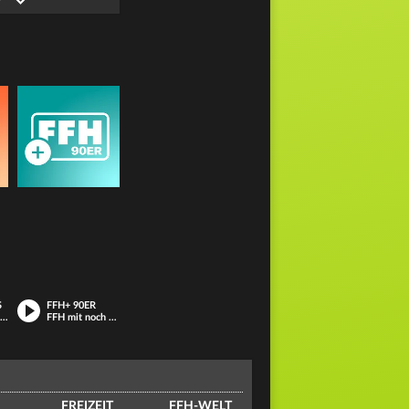
S
FFH+ 90ER
FH mit mehr Hits aus den Charts
FFH mit noch mehr Hits aus den 90ern
FREIZEIT
FFH-WELT