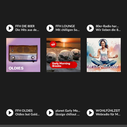
FFH DIE 80ER
FFH LOUNGE
80er-Radio harmony
Die Hits aus dem Kult-Jahrzehnt
Mit chilligen Sounds entspannen - Just Relax
Wir lieben die 80er!
FFH OLDIES
planet Early Morning Breaks
WOHLFÜHLZEIT
Oldies but Goldies aus den 60ern und 70ern
lässige chillout beats und loungige deep house tracks im mix
Webradio für Meditation und Entspannung