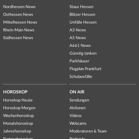
Nordhessen News
Staus Hessen
Osthessen News
Blitzer Hessen
Mittelhessen News
Unfälle Hessen
Rhein-Main News
A3 News
Südhessen News
A5 News
A661 News
Günstig tanken
Parkhäuser
Flugplan Frankfurt
Schulausfälle
HOROSKOP
ON AIR
Horoskop Heute
Sendungen
Horoskop Morgen
Aktionen
Wochenhoroskop
Videos
Monatshoroskop
Webcams
Jahreshoroskop
Moderatoren & Team