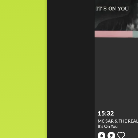
15:32
MC SAR & THE REA
It's On You
ong nicht
en: merken