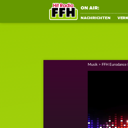
ON AIR:
NACHRICHTEN
VER
Musik
>
FFH Eurodance R