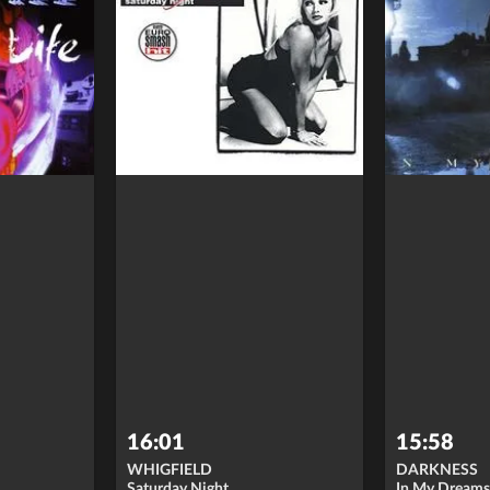
16:01
15:58
WHIGFIELD
DARKNESS
Saturday Night
In My Dream