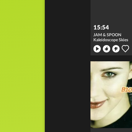
15:54
JAM & SPOON
Kaleidoscope Skies
ong nicht
en: merken