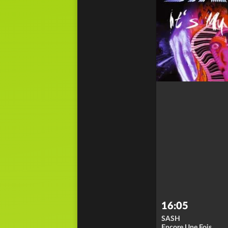
16:05
SASH
Encore Une Fois