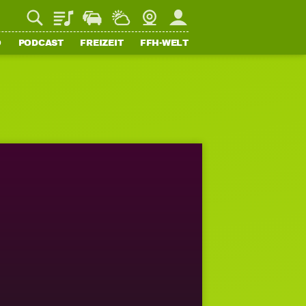
Playlist
Staupilot
Wetter
Webcam
Mein FFH
O
PODCAST
FREIZEIT
FFH-WELT