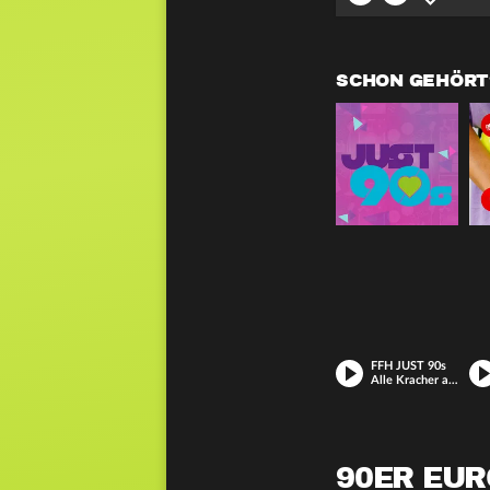
SCHON GEHÖRT
FFH JUST 90s
Alle Kracher aus den 90ern
90ER EU