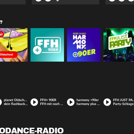
?
planet Oldschool
FFH+ 90ER
harmony +90er
FFH JUS
dein flashback in die coolen sounds der 90er und 2000er
FFH mit noch mehr Hits aus den 90ern
harmony plus 90er
Party-Schl
RODANCE-RADIO