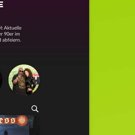
E
: Aktuelle
er 90er im
d abfeiern.