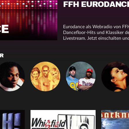
FFH EURODANC
Eurodance als Webradio von FFH
Dancefloor-Hits und Klassiker d
Livestream. Jetzt einschalten un
ER