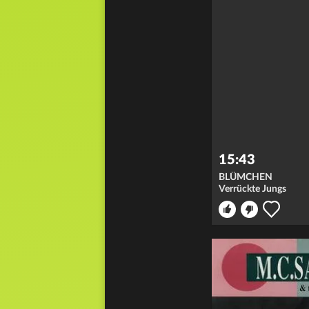
15:43
BLÜMCHEN
Verrückte Jungs
icht
merken