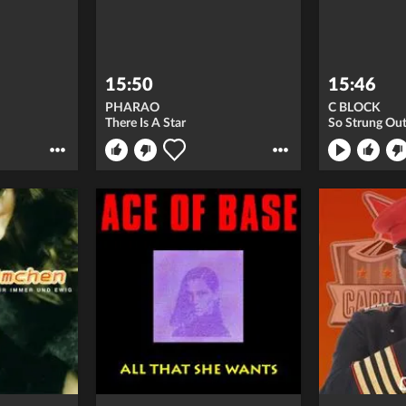
15:50
15:46
PHARAO
C BLOCK
There Is A Star
So Strung Ou