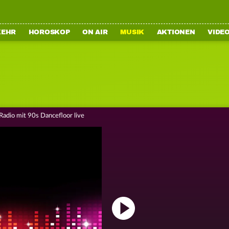
KEHR
HOROSKOP
ON AIR
MUSIK
AKTIONEN
VIDE
adio mit 90s Dancefloor live