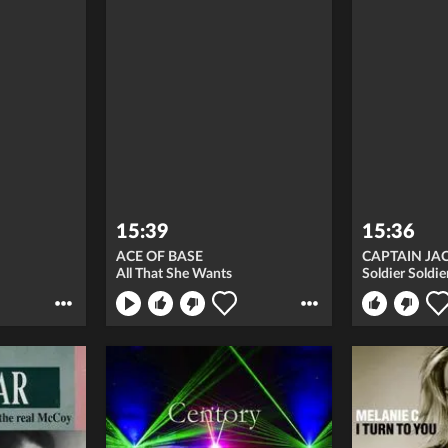
15:39
15:36
ACE OF BASE
CAPTAIN JA
All That She Wants
Soldier Soldie