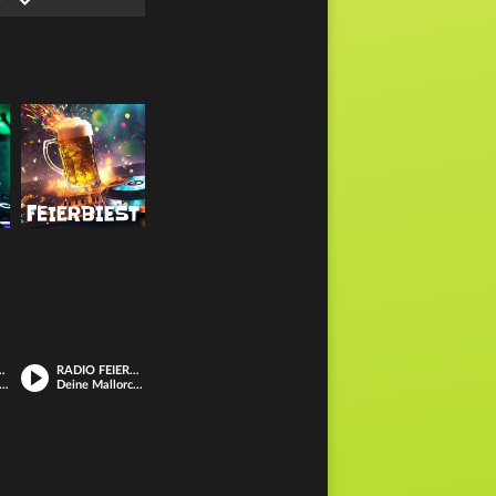
T PARTY
RADIO FEIERBIEST
ager, Feten-Kracher und die coolsten Dance-Floor-Hits
Deine Mallorca-, Hütten-, Festzelt-Party