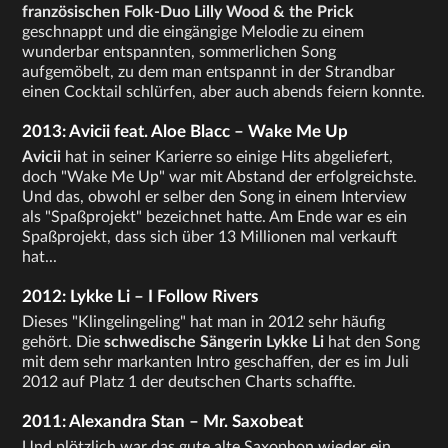
französischen Folk-Duo Lilly Wood & the Prick
geschnappt und die eingängige Melodie zu einem
wunderbar entspannten, sommerlichen Song
aufgemöbelt, zu dem man entspannt in der Strandbar
einen Cocktail schlürfen, aber auch abends feiern konnte.
2013: Avicii feat. Aloe Blacc – Wake Me Up
Avicii
hat in seiner Karierre so einige Hits abgeliefert,
doch "Wake Me Up" war mit Abstand der erfolgreichste.
Und das, obwohl er selber den Song in einem Interview
als "Spaßprojekt" bezeichnet hatte. Am Ende war es ein
Spaßprojekt, dass sich über 13 Millionen mal verkauft
hat...
2012: Lykke Li – I Follow Rivers
Dieses "Klingelingeling" hat man in 2012 sehr häufig
gehört. Die
schwedische Sängerin Lykke Li
hat den Song
mit dem sehr markanten Intro geschaffen, der es im Juli
2012 auf Platz 1 der deutschen Charts schaffte.
2011: Alexandra Stan – Mr. Saxobeat
Und plötzlich war das gute alte Saxophon wieder ein