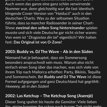
Auch wenn das ganze eine ganz schön verwirrende
Nummer war, denn gleichzeitig war die fast identisch
klingende Cover-Version von "Haiducii" auch in den
deutschen Charts. Was zu der seltsamen Situation
führte, dass so mancher Radiosender in seiner Chart-
Show
zweimal den selben Song hintereinander
spielen
musste und sich viele Deutsche gar nicht sicher waren:
Von wem ist "
Dragostea din tei
" eigentlich? Wir halten
fest:
Das Original ist von O-Zone!
2003: Buddy vs. DJ The Wave – Ab in den Süden
Niemand hat je behauptet, dass ein Sommersong
besonders anspruchvoll sein muss. Warum also nicht
einfach einen Song über das machen, was sich viele von
ihrem Trip nach Mallorca erhoffen: Party, Bikinis, Tequilla
und Sonnenschein. Bei
Buddy und DJ The Wave
ist diese
Formel aufgegangen und ganz Deutschland hat gegröhlt:
Heeeeey, ab in den Süden
!
2002: Las Ketchup – The Ketchup Song (Aserejé)
Dieser Song spaltet bis heute die Gemüter: Viele lieben
ihn, einige konnten ihn schon nach kurzer Zeit nicht mehr