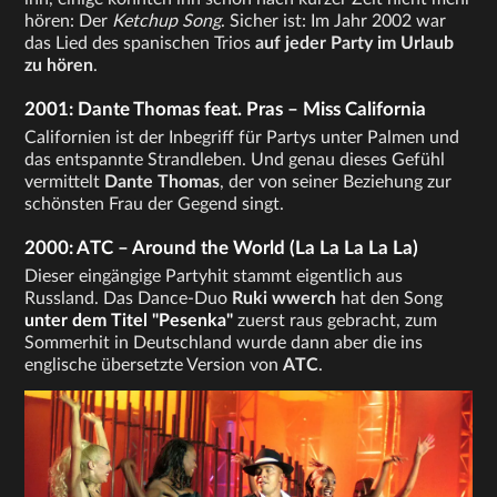
hören: Der
Ketchup Song
. Sicher ist: Im Jahr 2002 war
das Lied des spanischen Trios
auf jeder Party im Urlaub
zu hören
.
2001: Dante Thomas feat. Pras – Miss California
Californien ist der Inbegriff für Partys unter Palmen und
das entspannte Strandleben. Und genau dieses Gefühl
vermittelt
Dante Thomas
, der von seiner Beziehung zur
schönsten Frau der Gegend singt.
2000: ATC – Around the World (La La La La La)
Dieser eingängige Partyhit stammt eigentlich aus
Russland. Das Dance-Duo
Ruki wwerch
hat den Song
unter dem Titel "Pesenka"
zuerst raus gebracht, zum
Sommerhit in Deutschland wurde dann aber die ins
englische übersetzte Version von
ATC
.