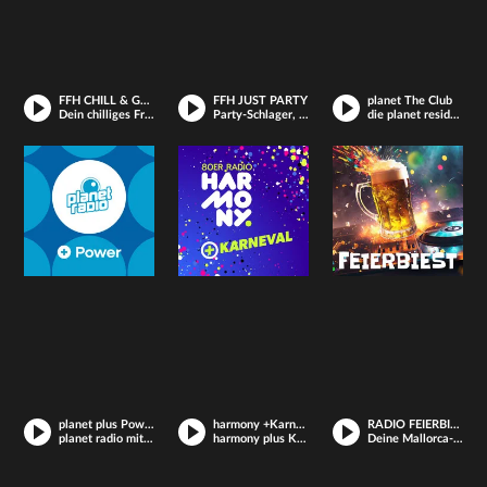
FFH CHILL & GRILL
FFH JUST PARTY
planet The Club
Dein chilliges Freizeit-Radio
Party-Schlager, Feten-Kracher und die coolsten Dance-Floor-Hits
die planet resident djs mixen hip hop, mash up, house & dance.
planet plus Power
harmony +Karneval
RADIO FEIERBIEST
planet radio mit extra-viel beats
harmony plus Karneval
Deine Mallorca-, Hütten-, Festzelt-Party