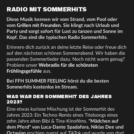
RADIO MIT SOMMERHITS
Diese Musik kennen wir vom Strand, vom Pool oder
vom
Grillen mit Freunden
. Sie klingt nach Urlaub und
Party und sorgt sofort für Lust zu tanzen und Sonne im
Kopf. Das sind die typischen Radio Sommerhits.
Erinnere dich zurück an deine letzte Reise oder freue dich
auf den nächsten schönen Sommerabend. Wir haben die
passenden Sommerlieder dazu. Noch nicht warm genug?
Probiere unser
Webradio für die schönsten
Frühlingsgefühle
aus.
Bei FFH SUMMER FEELING hörst du die besten
Sommerhits kostenlos im Stream.
WAS WAR DER SOMMERHIT DES JAHRES
2023?
Eine etwas kuriose Mischung ist der Sommerhit des
Jahres 2023: Ein Techno-Remix eines Titelsongs eines
zehn Jahre alten Bibi & Tina-Kinofilms.
"Mädchen auf
dem Pferd" von Luca-Dante Spadafora, Niklas Dee und
Octavian
erschien zuerst auf TikTok und wurde von dort