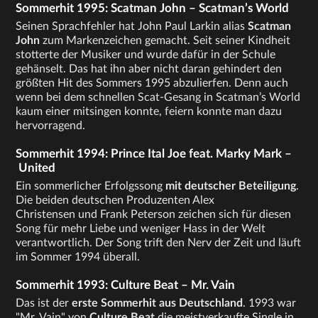
Sommerhit 1995: Scatman John – Scatman’s World
Seinen Sprachfehler hat John Paul Larkin alias
Scatman
John
zum Markenzeichen gemacht. Seit seiner Kindheit
stotterte der Musiker und wurde dafür in der Schule
gehänselt. Das hat ihn aber nicht daran gehindert den
größten Hit des Sommers 1995 abzulierfen. Denn auch
wenn bei dem schnellen Scat-Gesang in Scatman’s World
kaum einer mitsingen konnte, feiern konnte man dazu
hervorragend.
Sommerhit 1994: Prince Ital Joe feat. Marky Mark –
United
Ein sommerlicher Erfolgssong
mit deutscher Beteiligung
.
Die beiden deutschen Produzenten Alex
Christensen und Frank Peterson zeichen sich für diesen
Song für mehr Liebe und weniger Hass in der Welt
verantwortlich. Der Song trift den Nerv der Zeit und läuft
im Sommer 1994 überall.
Sommerhit 1993: Culture Beat – Mr. Vain
Das ist der
erste Sommerhit aus Deutschland
. 1993 war
"Mr. Vain" von
Culture Beat
die meistverkaufte Single in