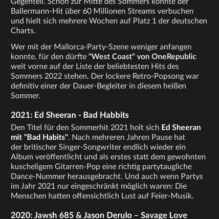
Gegenteil. Schon zur Mitte des Sommers konnte der
Ballermann-Hit über 60 Millionen Streams verbuchen
und hielt sich mehrere Wochen auf Platz 1 der deutschen
Charts.
Wer mit der Mallorca-Party-Szene weniger anfangen
konnte, für den dürfte
"West Coast" von OneRepublic
weit vorne auf der Liste der beliebtesten Hits des
Sommers 2022 stehen. Der lockere Retro-Popsong war
definitiv einer der Dauer-Begleiter in diesem heißen
Sommer.
2021: Ed Sheeran - Bad Habbits
Den Titel für den Sommerhit 2021 holt sich
Ed Sheeran
mit "Bad Habits"
. Nach mehreren Jahren Pause hat
der britischer Singer-Songwriter endlich wieder ein
Album veröffentlicht und als erstes statt dem gewohnten
kuscheligem Gitarren-Pop eine richtig partytaugliche
Dance-Nummer herausgebracht. Und auch wenn Partys
im Jahr 2021 nur eingeschränkt möglich waren: Die
Menschen hatten offensichtlich Lust auf Feier-Musik.
2020: Jawsh 685 & Jason Derulo – Savage Love