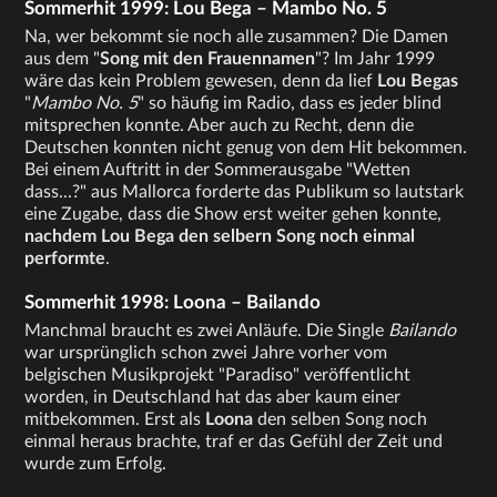
Sommerhit 1999: Lou Bega – Mambo No. 5
Na, wer bekommt sie noch alle zusammen? Die Damen
aus dem "
Song mit den Frauennamen
"? Im Jahr 1999
wäre das kein Problem gewesen, denn da lief
Lou Begas
"
Mambo No. 5
" so häufig im Radio, dass es jeder blind
mitsprechen konnte. Aber auch zu Recht, denn die
Deutschen konnten nicht genug von dem Hit bekommen.
Bei einem Auftritt in der Sommerausgabe "Wetten
dass...?" aus Mallorca forderte das Publikum so lautstark
eine Zugabe, dass die Show erst weiter gehen konnte,
nachdem Lou Bega den selbern Song noch einmal
performte
.
Sommerhit 1998: Loona – Bailando
Manchmal braucht es zwei Anläufe. Die Single
Bailando
war ursprünglich schon zwei Jahre vorher vom
belgischen Musikprojekt "Paradiso" veröffentlicht
worden, in Deutschland hat das aber kaum einer
mitbekommen. Erst als
Loona
den selben Song noch
einmal heraus brachte, traf er das Gefühl der Zeit und
wurde zum Erfolg.