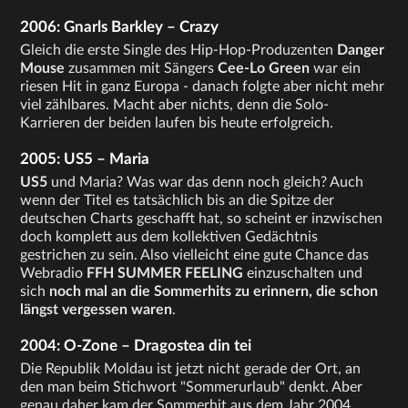
2006: Gnarls Barkley – Crazy
Gleich die erste Single des Hip-Hop-Produzenten
Danger
Mouse
zusammen mit Sängers
Cee-Lo Green
war ein
riesen Hit in ganz Europa - danach folgte aber nicht mehr
viel zählbares. Macht aber nichts, denn die Solo-
Karrieren der beiden laufen bis heute erfolgreich.
2005: US5 – Maria
US5
und Maria? Was war das denn noch gleich? Auch
wenn der Titel es tatsächlich bis an die Spitze der
deutschen Charts geschafft hat, so scheint er inzwischen
doch komplett aus dem kollektiven Gedächtnis
gestrichen zu sein. Also vielleicht eine gute Chance das
Webradio
FFH SUMMER FEELING
einzuschalten und
sich
noch mal an die Sommerhits zu erinnern, die schon
längst vergessen waren
.
2004: O-Zone – Dragostea din tei
Die Republik Moldau ist jetzt nicht gerade der Ort, an
den man beim Stichwort "Sommerurlaub" denkt. Aber
genau daher kam der Sommerhit aus dem Jahr 2004.