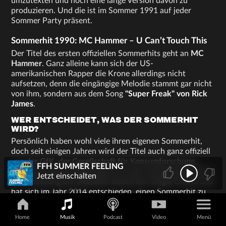
umzutexten und noch eine lange Version davon zu
produzieren. Und die ist im Sommer 1991 auf jeder
Sommer Party präsent.
Sommerhit 1990: MC Hammer – U Can’t Touch This
Der Titel des ersten offiziellen Sommerhits geht an
MC
Hammer
. Ganz alleine kann sich der US-
amerikanischen Rapper die Krone allerdings nicht
aufsetzen, denn die eingängige Melodie stammt gar nicht
von ihm, sondern aus dem Song
"Super Freak" von Rick
James
.
WER ENTSCHEIDET, WAS DER SOMMERHIT
WIRD?
Persönlich haben wohl viele ihren eigenen Sommerhit,
doch seit einigen Jahren wird der Titel auch ganz offiziell
von der GfK, der Gesellschaft für Konsumforschung,
FFH SUMMER FEELING
vergeben. Diese Organisation ist auch verantwortlich für
Jetzt einschalten
die Ermittlung der offiziellen deutschen Single Charts und
hat sich im Jahr 2014 entschieden, einen Sommerhit zu
benennen. Davor war der Term "Sommerhit" eher lose
gebraucht worden - in manchen Jahren war es absolut
Home
Musik
Podcast
Video
Menü
klar, welchen Song wir aus den Ferien mit nach Hause