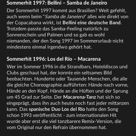
Sommerhit 1997: Bellini – Samba de Janeiro
Der Sommerhit 1997 kommt aus Brasilien? Weit gefehlt,
auch wenn beim "
Samba de Janeiero
" alles wie direkt von
der Copacabana wirkt, ist
Bellini eine deutsche Band
.
Trotzdem passte das Samba-Feeling natürlich zu
Sonnenschein und Palmen und so gab es wohl
niemanden, der den Song 1997 im Sommerurlaub nicht
mindestens einmal irgendwo gehört hat.
Sommerhit 1996: Los del Río – Macarena
Wer im Sommer 1996 in die Strandbars, Hoteldiscos und
Clubs geschaut hat, der konnte ein seltsames Bild
beobachten. Hunderte oder Tausende Menschen, die alle
die gleiche Choreographie aufführten: Hände nach vorne,
Hände an den Kopf, Hände an die Hüften und der Sprung
um 45 Grad zur Seite. Der
Macarena-Tanz
hat sich so
eingeprägt, dass ihn auch heute noch fast jeder mittanzen
kann. Das
spanische Duo Los del Rio
hatte den Song
schon 1993 veröffentlicht - zum internationalen Hit
wurde aber erst die viel tanzbarere Remix-Version, die
vom Original nur den Refrain übernommen hat.