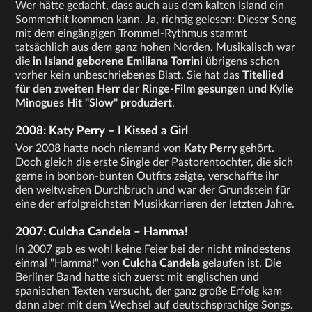
Wer hätte gedacht, dass auch aus dem kalten Island ein
Sommerhit kommen kann. Ja, richtig gelesen: Dieser Song
mit dem eingängigen Trommel-Rythmus stammt
tatsächlich aus dem ganz hohen Norden. Musikalisch war
die
in Island geborene Emiliana Torrini
übrigens schon
vorher kein unbeschriebenes Blatt. Sie hat das
Titellied
für den zweiten Herr der Ringe-Film gesungen und Kylie
Minogues Hit "Slow" produziert
.
2008: Katy Perry – I Kissed a Girl
Vor 2008 hatte noch niemand von
Katy Perry
gehört.
Doch gleich die erste Single der Pastorentochter, die sich
gerne in bonbon-bunten Outfits zeigte, verschaffte ihr
den weltweiten Durchbruch und war der Grundstein für
eine der erfolgreichsten Musikkarrieren der letzten Jahre.
2007: Culcha Candela – Hamma!
In 2007 gab es wohl keine Feier bei der nicht mindestens
einmal "Hamma!" von
Culcha Candela
gelaufen ist. Die
Berliner Band hatte sich zuerst mit englischen und
spanischen Texten versucht, der ganz große Erfolg kam
dann aber mit dem Wechsel auf deutschsprachige Songs.