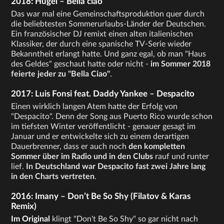
2018: Hugel – Bella ciao
Das war mal eine Gemeinschaftsproduktion quer durch
die beliebtesten Sommerurlaubs-Länder der Deutschen.
Ein französischer DJ remixt einen alten italienischen
Klassiker, der durch eine spanische TV-Serie wieder
Bekanntheit erlangt hatte. Und ganz egal, ob man "Haus
des Geldes" geschaut hatte oder nicht -
im Sommer 2018
feierte jeder zu "Bella Ciao"
.
2017: Luis Fonsi feat. Daddy Yankee – Despacito
Einen wirklich langen Atem hatte der Erfolg von
"Despacito". Denn der Song aus Puerto Rico wurde schon
im tiefsten Winter veröffentlicht - genauer gesagt im
Januar und er entwickelte sich zu einem derartigen
Dauerbrenner, dass er auch noch
den kompletten
Sommer über im Radio und in den Clubs
rauf und runter
lief.
In Deutschland war Despacito fast zwei Jahre lang
in den Charts vertreten
.
2016: Imany – Don’t Be So Shy (Filatov & Karas
Remix)
Im Original
klingt "Don't Be So Shy" so gar nicht nach