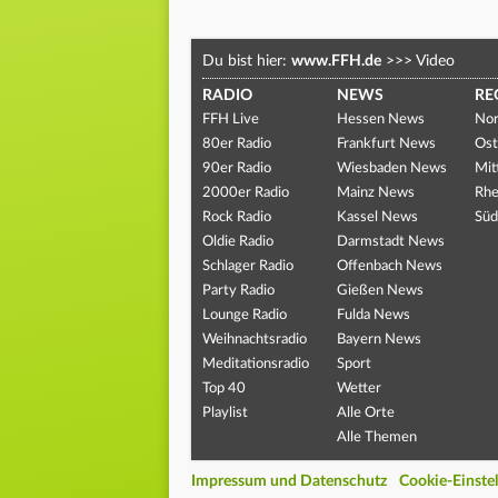
Du bist hier:
www.FFH.de
>>>
Video
RADIO
NEWS
RE
FFH Live
Hessen News
Nor
80er Radio
Frankfurt News
Ost
90er Radio
Wiesbaden News
Mit
2000er Radio
Mainz News
Rhe
Rock Radio
Kassel News
Süd
Oldie Radio
Darmstadt News
Schlager Radio
Offenbach News
Party Radio
Gießen News
Lounge Radio
Fulda News
Weihnachtsradio
Bayern News
Meditationsradio
Sport
Top 40
Wetter
Playlist
Alle Orte
Alle Themen
Impressum und Datenschutz
Cookie-Einste