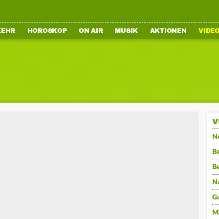
KEHR
HOROSKOP
ON AIR
MUSIK
AKTIONEN
VIDE
V
N
Be
B
N
G
M