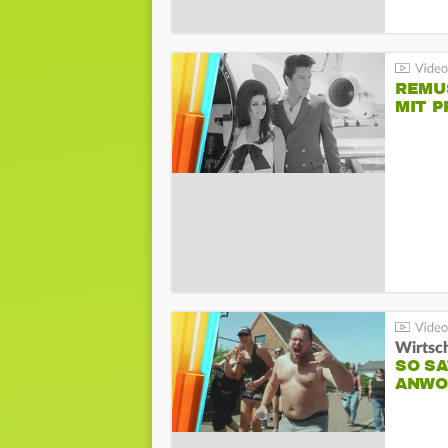
REMU
MIT P
Wirtsc
SO SA
ANWO