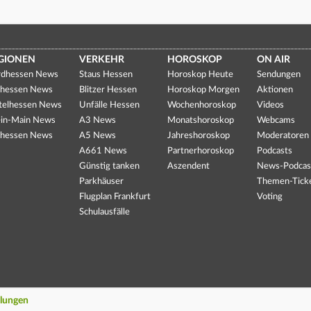
GIONEN
VERKEHR
HOROSKOP
ON AIR
dhessen News
Staus Hessen
Horoskop Heute
Sendungen
hessen News
Blitzer Hessen
Horoskop Morgen
Aktionen
telhessen News
Unfälle Hessen
Wochenhoroskop
Videos
in-Main News
A3 News
Monatshoroskop
Webcams
hessen News
A5 News
Jahreshoroskop
Moderatoren
A661 News
Partnerhoroskop
Podcasts
Günstig tanken
Aszendent
News-Podcas
Parkhäuser
Themen-Tick
Flugplan Frankfurt
Voting
Schulausfälle
llungen