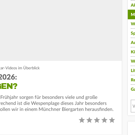
A
Mu
Wi
Sp
A
K
W
tar-Videos im Überblick
Li
2026:
Re
GEN?
G
 Frühjahr sorgen für besonders viele und große
echend ist die Wespenplage dieses Jahr besonders
 wollen wir in einem Münchner Biergarten herausfinden.