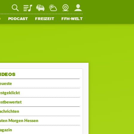
Playlist
Staupilot
Wetter
Webcam
Mein FFH
O
PODCAST
FREIZEIT
FFH-WELT
IDEOS
eueste
stgeklickt
estbewertet
achrichten
uten Morgen Hessen
agazin