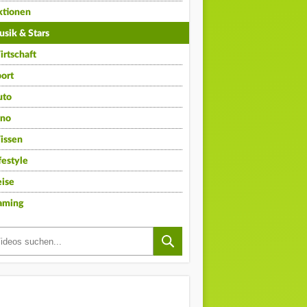
ktionen
sik & Stars
rtschaft
ort
uto
ino
issen
festyle
ise
aming